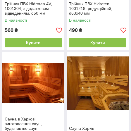
Трійник ПВХ Hidroten 4V,
Трійник ПВХ Hidroten
1001304, з додатковим
1001218, редукційний,
відведенням, d50 мм
d63x40 мм
В наявності
В наявності
560
490
₴
₴
Купити
Купити
Сауна в Харкові,
виготовлення саун,
будівництво саун
Сауна Харків