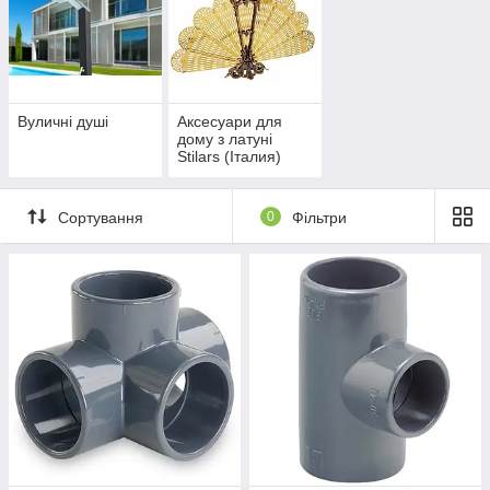
Вуличні душі
Аксесуари для
дому з латуні
Stilars (Італия)
Сортування
0
Фільтри