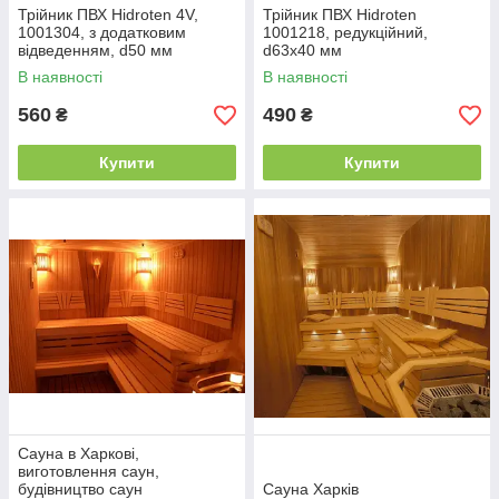
Трійник ПВХ Hidroten 4V,
Трійник ПВХ Hidroten
1001304, з додатковим
1001218, редукційний,
відведенням, d50 мм
d63x40 мм
В наявності
В наявності
560
490
₴
₴
Купити
Купити
Сауна в Харкові,
виготовлення саун,
будівництво саун
Сауна Харків