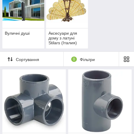
Вуличні душі
Аксесуари для
дому з латуні
Stilars (Італия)
Сортування
0
Фільтри