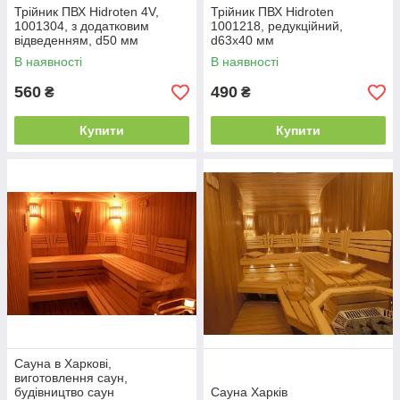
Трійник ПВХ Hidroten 4V,
Трійник ПВХ Hidroten
1001304, з додатковим
1001218, редукційний,
відведенням, d50 мм
d63x40 мм
В наявності
В наявності
560
490
₴
₴
Купити
Купити
Сауна в Харкові,
виготовлення саун,
будівництво саун
Сауна Харків