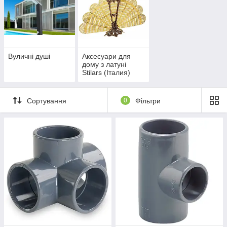
Вуличні душі
Аксесуари для
дому з латуні
Stilars (Італия)
Сортування
0
Фільтри