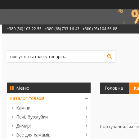
+380 (50) 103-22-55
+380 (68) 733-16-43
+380 (93) 104-55-88
Головна
Ка
Каталог товарів
Каміни
Печі, буржуйки
Димарі
Все для хамамів