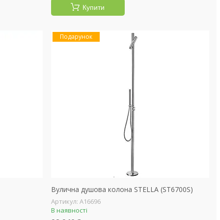
Купити
Подарунок
Вулична душова колона STELLA (ST6700S)
А16696
В наявності