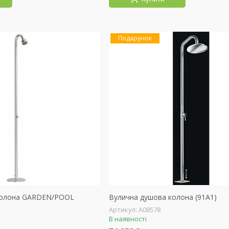
Подарунок
колона GARDEN/POOL
Вулична душова колона (91A1)
А08578
В наявності