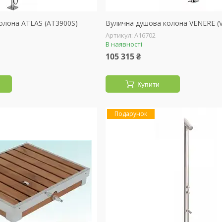
олона ATLAS (AT3900S)
Вулична душова колона VENERE (
А16702
В наявності
105 315 ₴
Купити
Подарунок