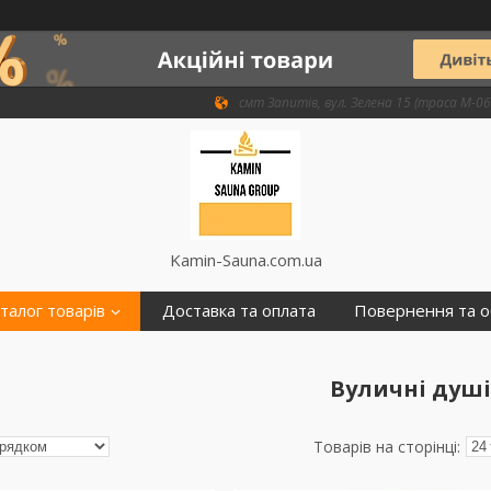
смт Запитів, вул. Зелена 15 (траса М-06 
Kamin-Sauna.com.ua
талог товарів
Доставка та оплата
Повернення та о
Вуличні душі