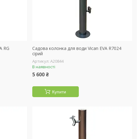
VA RG
Садова колонка для води Vican EVA R7024
сірий
А20844
В наявності
5 600 ₴
Купити