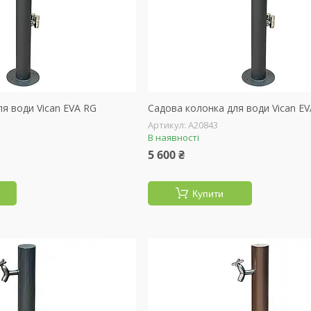
я води Vican EVA RG
Садова колонка для води Vican E
А20843
В наявності
5 600 ₴
Купити