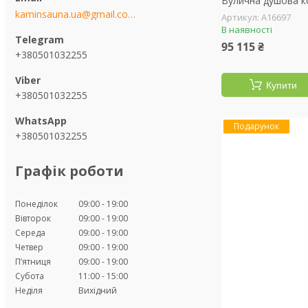
Вулична душова к
kaminsauna.ua@gmail.com
А16697
В наявності
95 115 ₴
+380501032255
Купити
+380501032255
Подарунок
+380501032255
Графік роботи
Понеділок
09:00
19:00
Вівторок
09:00
19:00
Середа
09:00
19:00
Четвер
09:00
19:00
Пʼятниця
09:00
19:00
Субота
11:00
15:00
Неділя
Вихідний