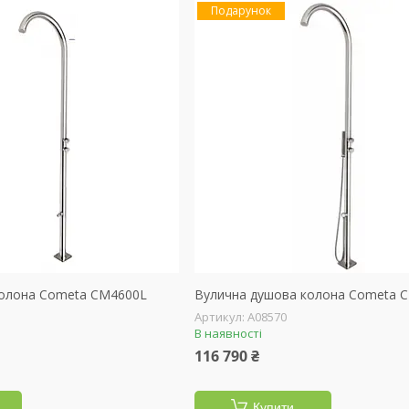
Подарунок
колона Cometa CM4600L
Вулична душова колона Cometa 
А08570
В наявності
116 790 ₴
Купити