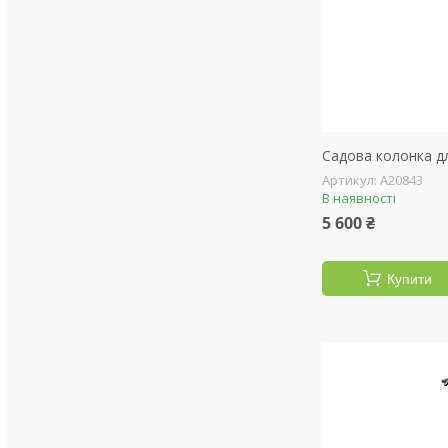
Садова колонка дл
А20843
В наявності
5 600 ₴
Купити