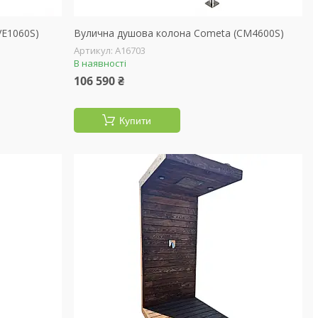
VE1060S)
Вулична душова колона Cometa (CM4600S)
А16703
В наявності
106 590 ₴
Купити