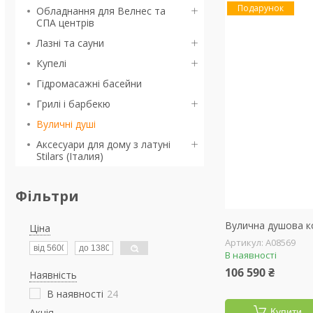
Подарунок
Обладнання для Велнес та
СПА центрів
Лазні та сауни
Купелі
Гідромасажні басейни
Грилі і барбекю
Вуличні душі
Аксесуари для дому з латуні
Stilars (Італия)
Фільтри
Вулична душова 
Ціна
А08569
В наявності
106 590 ₴
Наявність
В наявності
24
Акція
Купити