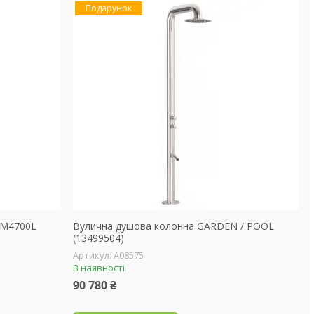
Подарунок
CM4700L
Вулична душова колонна GARDEN / POOL
(13499504)
А08575
В наявності
90 780 ₴