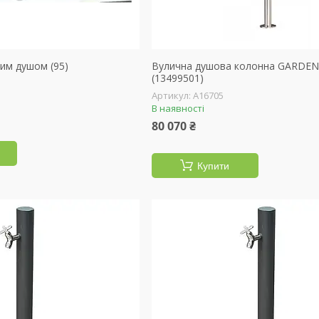
им душом (95)
Вулична душова колонна GARDE
(13499501)
А16705
В наявності
80 070 ₴
Купити