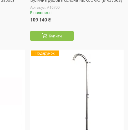
T3950L)
Вулична душова колона MERCURIO (MR3700S)
А16700
В наявності
109 140 ₴
Купити
Подарунок