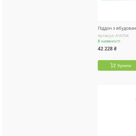
Піддон з вбудован
А16704
В наявності
42 228 ₴
Купити