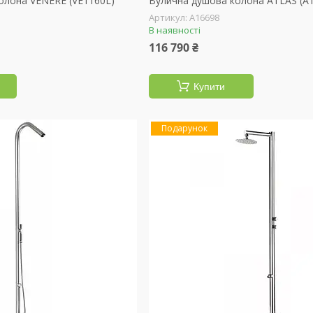
олона VENERE (VE1160L)
Вулична душова колона ATLAS (A
А16698
В наявності
116 790 ₴
Купити
Подарунок