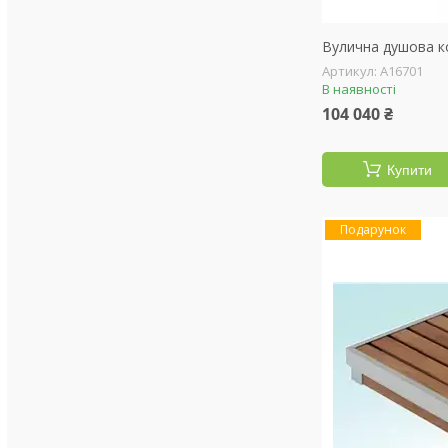
Вулична душова к
А16701
В наявності
104 040 ₴
Купити
Подарунок