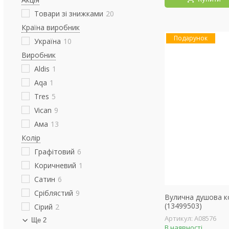
Товари зі знижками
20
Країна виробник
Подарунок
Україна
10
Виробник
Aldis
1
Aqa
1
Tres
5
Vican
9
Ама
13
Колір
Графітовий
6
Коричневий
1
Сатин
6
Сріблястий
9
Вулична душова 
(13499503)
Сірий
2
А08576
Ще 2
В наявності