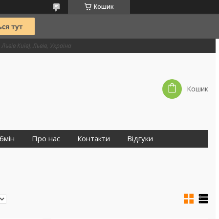
Кошик
Львів Київ), Львів, Україна
Кошик
бмін
Про нас
Контакти
Відгуки