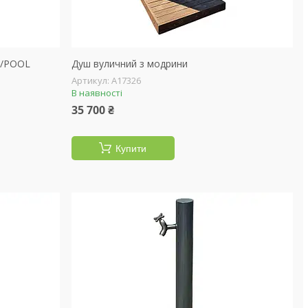
N/POOL
Душ вуличний з модрини
А17326
В наявності
35 700 ₴
Купити