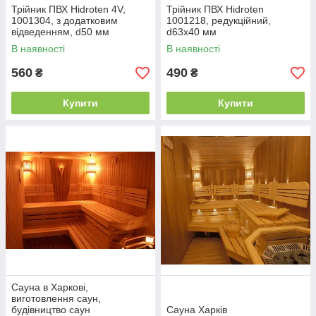
Трійник ПВХ Hidroten 4V,
Трійник ПВХ Hidroten
1001304, з додатковим
1001218, редукційний,
відведенням, d50 мм
d63x40 мм
В наявності
В наявності
560
490
₴
₴
Купити
Купити
Сауна в Харкові,
виготовлення саун,
будівництво саун
Сауна Харків