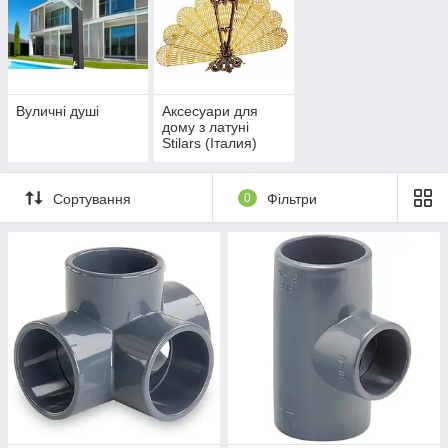
Вуличні душі
Аксесуари для
дому з латуні
Stilars (Італия)
Сортування
0
Фільтри