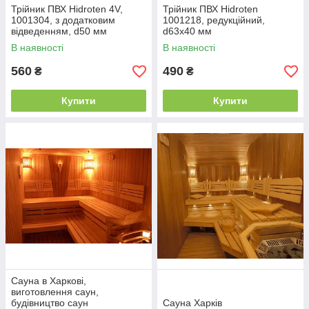
Трійник ПВХ Hidroten 4V,
Трійник ПВХ Hidroten
1001304, з додатковим
1001218, редукційний,
відведенням, d50 мм
d63x40 мм
В наявності
В наявності
560
490
₴
₴
Купити
Купити
Сауна в Харкові,
виготовлення саун,
будівництво саун
Сауна Харків