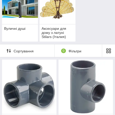
Вуличні душі
Аксесуари для
дому з латуні
Stilars (Італия)
Сортування
0
Фільтри