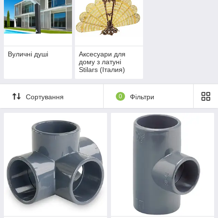
Вуличні душі
Аксесуари для
дому з латуні
Stilars (Італия)
Сортування
0
Фільтри