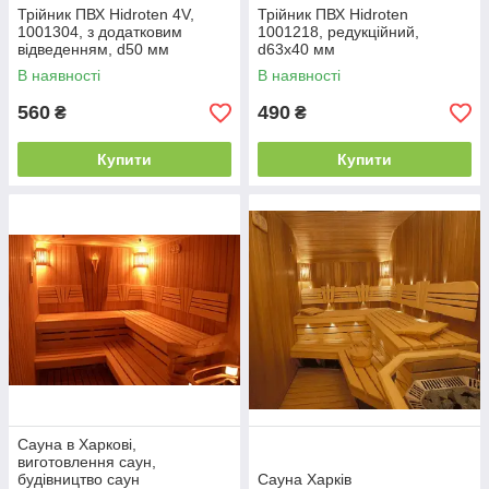
Трійник ПВХ Hidroten 4V,
Трійник ПВХ Hidroten
1001304, з додатковим
1001218, редукційний,
відведенням, d50 мм
d63x40 мм
В наявності
В наявності
560
490
₴
₴
Купити
Купити
Сауна в Харкові,
виготовлення саун,
будівництво саун
Сауна Харків