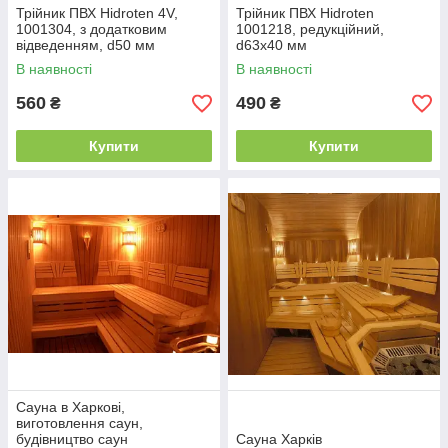
Трійник ПВХ Hidroten 4V,
Трійник ПВХ Hidroten
1001304, з додатковим
1001218, редукційний,
відведенням, d50 мм
d63x40 мм
В наявності
В наявності
560
490
₴
₴
Купити
Купити
Сауна в Харкові,
виготовлення саун,
будівництво саун
Сауна Харків