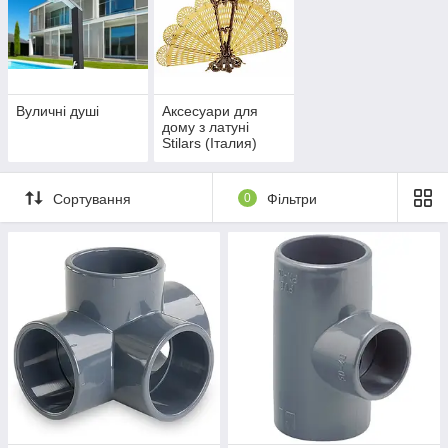
Вуличні душі
Аксесуари для
дому з латуні
Stilars (Італия)
Сортування
0
Фільтри