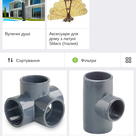
Вуличні душі
Аксесуари для
дому з латуні
Stilars (Італия)
Сортування
0
Фільтри