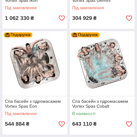
Vortex Spas Ikon
Vortex Spas Gemini
Під замовлення
Під замовлення
1 062 330
304 929
₴
₴
Подарунок
Подарунок
Спа басейн з гідромасажем
Спа басейн з гідромасажем
Vortex Spas Eon
Vortex Spas Cobalt
Під замовлення
В наявності
544 884
643 110
₴
₴