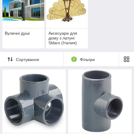
Вуличні душі
Аксесуари для
дому з латуні
Stilars (Італия)
Сортування
0
Фільтри