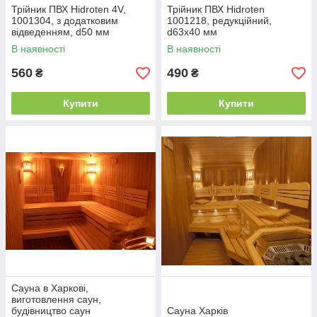
Трійник ПВХ Hidroten 4V,
Трійник ПВХ Hidroten
1001304, з додатковим
1001218, редукційний,
відведенням, d50 мм
d63x40 мм
В наявності
В наявності
560
490
₴
₴
Купити
Купити
Сауна в Харкові,
виготовлення саун,
будівництво саун
Сауна Харків