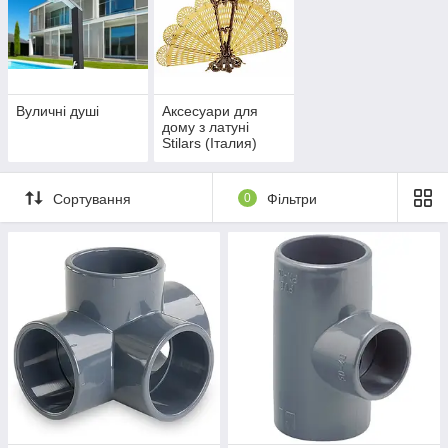
Вуличні душі
Аксесуари для
дому з латуні
Stilars (Італия)
Сортування
0
Фільтри