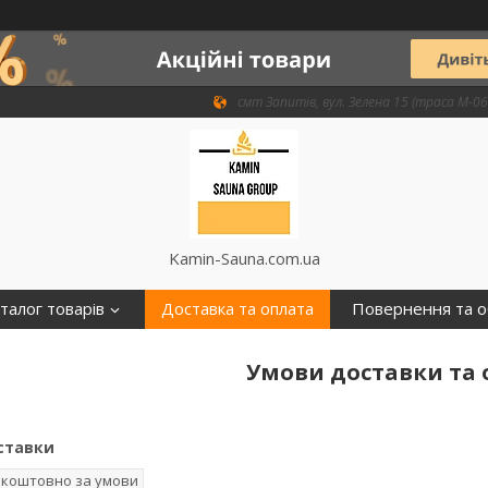
смт Запитів, вул. Зелена 15 (траса М-06 
Kamin-Sauna.com.ua
талог товарів
Доставка та оплата
Повернення та о
Умови доставки та
ставки
зкоштовно за умови