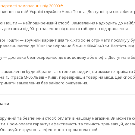
артості замовлення від 20000 ₴.
лення по всій Україні службою Нова Пошта. Доступні три способи от
ої Пошти — найпоширеніший спосіб. Замовлення надходить до найближ
ть доставки від 90 грн залежно від ваги та габаритів відправлення.

ої Пошти — зручний варіант для тих, хто хоче отримати посилку у б
авлень вагою до 30 кг і розміром не більше 60×40×40 см. Вартість від 9
у — доставка безпосередньо до вас додому або в офіс. Доступна в більш
е замовлення буде зібране та готове до видачі, ви зможете приїхати 
ена 15 (траса М-06 Львів – Київ), перевіривши товар на місці. Цей спо
тримати замовлення без зайвого очікування.
лати
 зручний та безпечний спосіб оплати в нашому магазині. Ви можете 
ти. Пром-оплата гарантує ефективність та точність транзакцій, дозв
. Оплачуйте зручно та ефективно з пром-оплатою!
