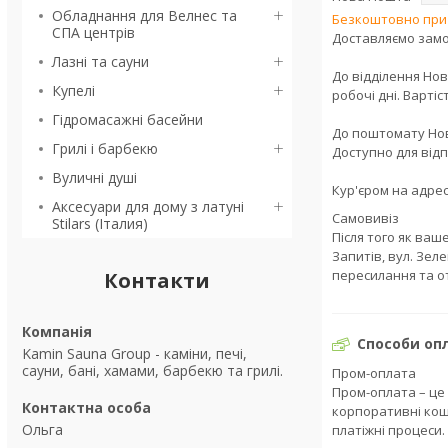
Обладнання для Велнес та
Безкоштовно при в
СПА центрів
Доставляємо замов
Лазні та сауни
До відділення Нов
Купелі
робочі дні. Вартіс
Гідромасажні басейни
До поштомату Нов
Грилі і барбекю
Доступно для відпр
Вуличні душі
Кур'єром на адрес
Аксесуари для дому з латуні
Самовивіз
Stilars (Італия)
Після того як ваш
Запитів, вул. Зел
пересилання та о
Контакти
Способи оп
Kamin Sauna Group - каміни, печі,
сауни, бані, хамами, барбекю та грилі.
Пром-оплата
Пром-оплата – це
корпоративні кош
Ольга
платіжні процеси