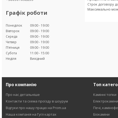
Строк договору до 
Максимально можли
Графік роботи
Понеділок
09:00
19:00
Вівторок
09:00
19:00
Середа
09:00
19:00
Четвер
09:00
19:00
Пʼятниця
09:00
19:00
Субота
11:00
15:00
Неділя
Вихідний
Про компанію
Топ катего
Про нас детальніше
Камінні топки
Контакти та схема проїзду в шоурум
Електрокамін
Відгуки про нашу працю на Prom.ua
Печі, каміноф
Наша компанія на Гугл картах
Біокаміни