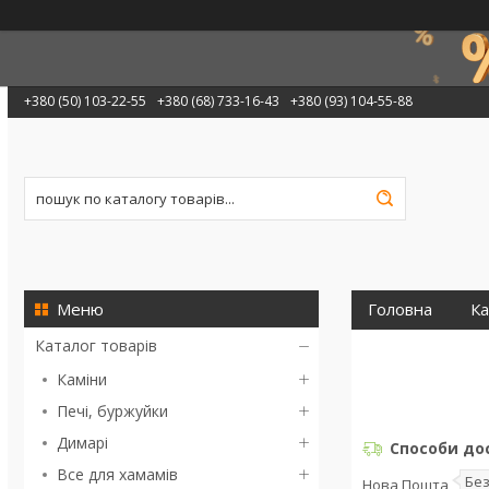
+380 (50) 103-22-55
+380 (68) 733-16-43
+380 (93) 104-55-88
Головна
Ка
Каталог товарів
Каміни
Печі, буржуйки
Димарі
Способи до
Все для хамамів
Бе
Нова Пошта