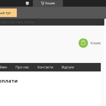
Кошик
Львів Київ), Львів, Україна
Кошик
бмін
Про нас
Контакти
Відгуки
 оплати