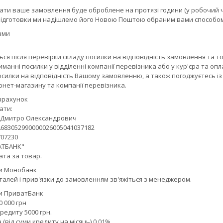
лати ваше замовлення буде оброблене на протязі години (у робочий 
 підготовки ми надішлемо його Новою Поштою обраним вами способом 
ами
ся після перевірки складу посилки на відповідність замовлення та т
иманні посилки у відділенні компанії перевізника або у кур'єра та оп
силки на відповідність Вашому замовленню, а також погоджуєтесь із 
рнет-магазину та компанії перевізника.
зрахунок
ти:

Дмитро Олександрович

683052990000026005041037182

07230

АТБАНК"

ата за товар.
и Монобанк
талей і прив'язки до замовленням зв'яжіться з менеджером.
и ПриватБанк
 000 грн

редиту 5000 грн.

(від суми кредиту на місяць) 0,01%
