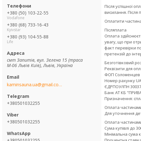
Після успішної оп
висилання. Після
+380 (50) 103-22-55
Vodafone
Оплатити частин
+380 (68) 733-16-43
Kyivstar
Післяплата
Оплата здійснюєть
+380 (93) 104-55-88
Life
увагу, що при отр
факт перевірки по
претензій до інте
смт Запитів, вул. Зелена 15 (траса
Безготівковий ро
М-06 Львів Київ), Львів, Україна
Реквізити для опла
ФОП Соломенцев 
Номер рахунку UA
kaminsauna.ua@gmail.com
ЄДРПОУ/ІПН 30037
Банк АТ КБ "ПРИВ
Призначення: спл
+380501032255
Оплата частинам
Для уточнення де
+380501032255
Оплата частинам
Сума купівлі до 300
Мінімальна сума к
+380501032255
Процентна ставка 