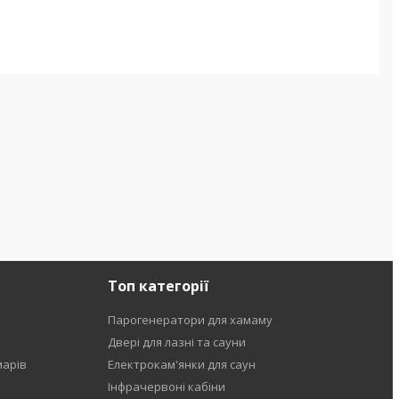
Топ категорії
Парогенератори для хамаму
Двері для лазні та сауни
марів
Електрокам'янки для саун
Інфрачервоні кабіни