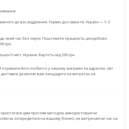
римання:

чого до вас відділення. Термін доставки по Україні — 1–3 
удь-який час без черги. Поштомати працюють цілодобово. 
0 грн.

ості міст України. Вартість від 200 грн.
й отримати його особисто у нашому магазині за адресою: смт 
сіб доставки дозволяє вам заощадити на витратах на 
скористатися цим простим методом, використовуючи 
оляючи зосередитися на вашому бізнесі, не витрачаючи час на 