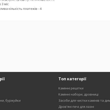
3 міс

ва кількість платежів - 4
рії
Топ категорії
Камінні решітки
и
Камінні набори, дровниці
ени, буржуйки
Засоби для чистки камінів та ди
Дров'яні печі для лазні