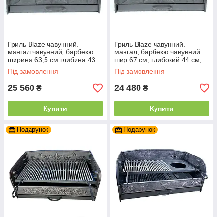
Гриль Blaze чавунний,
Гриль Blaze чавунний,
мангал чавунний, барбекю
мангал, барбекю чавунний
ширина 63,5 см глибина 43
шир 67 см, глибокий 44 см,
см висота 34 см
висот 33 см
Під замовлення
Під замовлення
25 560
24 480
₴
₴
Купити
Купити
Подарунок
Подарунок