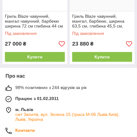
Гриль Blaze чавунний,
Гриль Blaze чавунний,
мангал чавунний, барбекю
мангал, барбекю, ширина
ширина 72 см глибина 44 см
63,5 см, глибина 45,5 см,
висота 33 см
висота 35,5 см
Під замовлення
Під замовлення
27 000
23 880
₴
₴
Купити
Купити
Про нас
98% позитивних з 244 відгуків за рік
Працює з 01.02.2011
м. Львів
смт Запитів, вул. Зелена 15 (траса М-06 Львів Київ),
Львів, Україна
Контакти