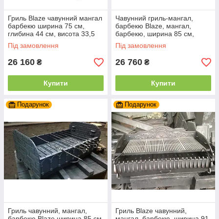
Гриль Blaze чавунний мангал
Чавунний гриль-мангал,
барбекю ширина 75 см,
барбекю Blaze, мангал,
глибина 44 см, висота 33,5
барбекю, ширина 85 см,
см
глибина 49,5 см, висота 37
Під замовлення
Під замовлення
см
26 160
26 760
₴
₴
Купити
Купити
Подарунок
Подарунок
Гриль чавунний, мангал,
Гриль Blaze чавунний,
барбекю Blaze ширина 85 см,
мангал, барбекю, ширина 91