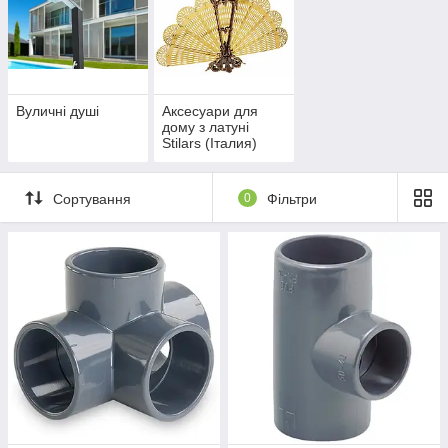
Вуличні душі
Аксесуари для
дому з латуні
Stilars (Італия)
Сортування
0
Фільтри