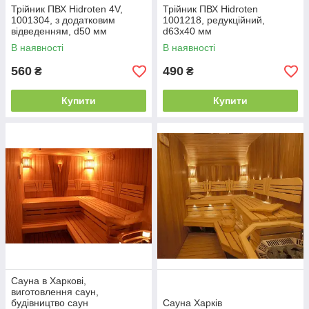
Трійник ПВХ Hidroten 4V,
Трійник ПВХ Hidroten
1001304, з додатковим
1001218, редукційний,
відведенням, d50 мм
d63x40 мм
В наявності
В наявності
560
490
₴
₴
Купити
Купити
Сауна в Харкові,
виготовлення саун,
будівництво саун
Сауна Харків