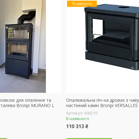
Подарунок
уховкою для опалення та
Опалювальна піч на дровах з чавун
 сталева Bronpi MURANO L
настінний камін Bronpi VERSALLES
А00210
В наявності
110 313 ₴