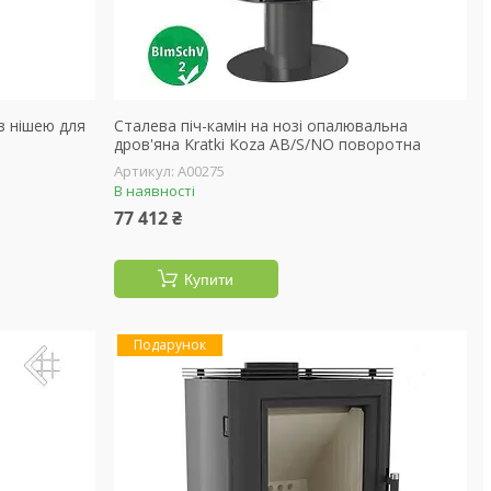
з нішею для
Сталева піч-камін на нозі опалювальна
дров'яна Kratki Koza AB/S/NO поворотна
А00275
В наявності
77 412 ₴
Купити
Подарунок