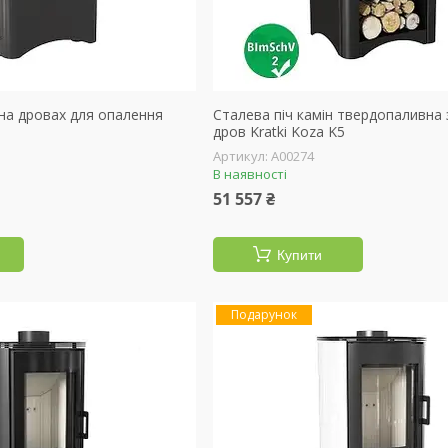
 на дровах для опалення
Сталева піч камін твердопаливна 
дров Kratki Koza K5
А00274
В наявності
51 557 ₴
Купити
Подарунок