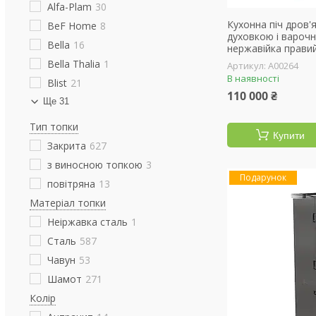
Alfa-Plam
30
Кухонна піч дров
BeF Home
8
духовкою і вароч
Bella
16
нержавійка прави
Bella Thalia
1
А00264
В наявності
Blist
21
110 000 ₴
Ще 31
Тип топки
Купити
Закрита
627
з виносною топкою
3
Подарунок
повітряна
13
Матеріал топки
Неіржавка сталь
1
Сталь
587
Чавун
53
Шамот
271
Колір