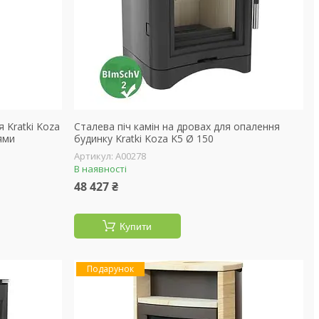
 Kratki Koza
Сталева піч камін на дровах для опалення
ями
будинку Kratki Koza K5 Ø 150
А00278
В наявності
48 427 ₴
Купити
Подарунок