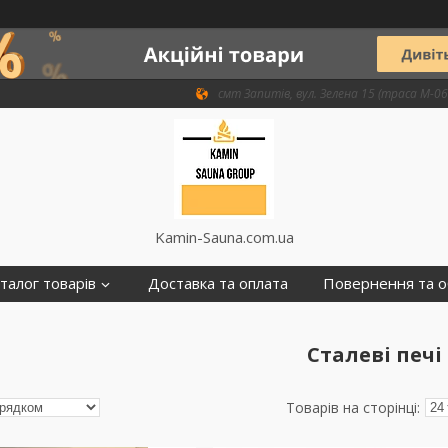
смт Запитів, вул. Зелена 15 (траса М-06 
Kamin-Sauna.com.ua
талог товарів
Доставка та оплата
Повернення та о
Сталеві печі