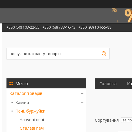
+380 (50) 103-22-55
+380 (68) 733-16-43
+380 (93) 104-55-88
Головна
Ка
Каталог товарів
Каміни
Печі, буржуйки
Чавунні печі
Сталеві печі