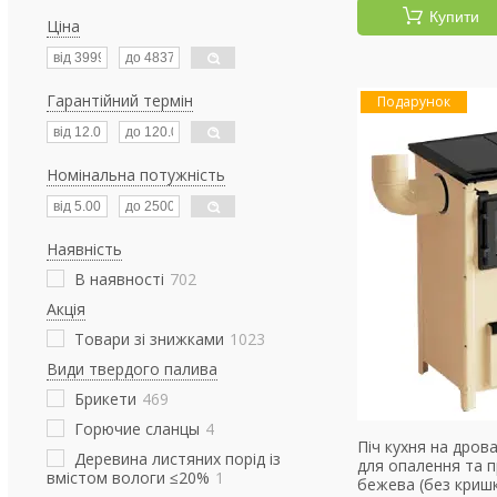
Купити
Ціна
Гарантійний термін
Подарунок
Номінальна потужність
Наявність
В наявності
702
Акція
Товари зі знижками
1023
Види твердого палива
Брикети
469
Горючие сланцы
4
Піч кухня на дров
Деревина листяних порід із
для опалення та п
вмістом вологи ≤20%
1
бежева (без криш