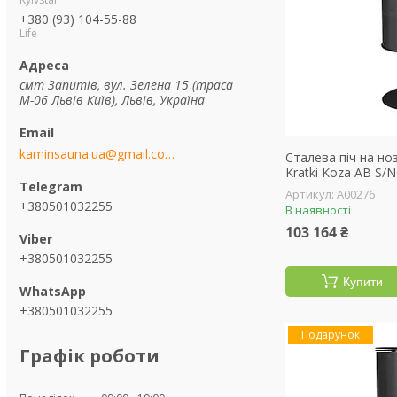
+380 (93) 104-55-88
Life
смт Запитів, вул. Зелена 15 (траса
М-06 Львів Київ), Львів, Україна
kaminsauna.ua@gmail.com
Сталева піч на но
Kratki Koza AB S/
А00276
+380501032255
В наявності
103 164 ₴
+380501032255
Купити
+380501032255
Подарунок
Графік роботи