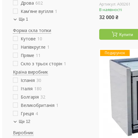
Дрова
602
А00261
В наявності
Кам'яне вугілля
1
32 000 ₴
Ще 1
Форма скла топки
Купити
Кутове
10
Напівкругле
1
Подарунок
Пряме
11
Скло з трьох сторін
1
Країна виробник
Іспанія
30
Італія
180
Болгарія
32
Великобританія
1
Греція
4
Ще 12
Виробник