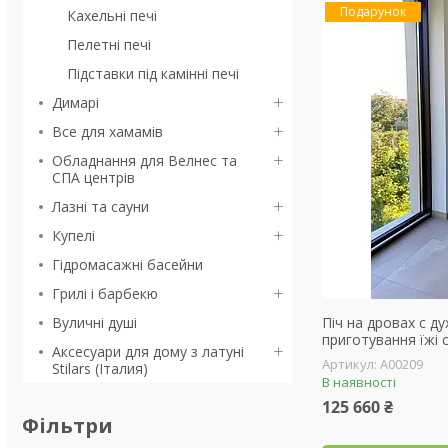
Подарунок
Кахельні печі
Пелетні печі
Підставки під камінні печі
Димарі
Все для хамамів
Обладнання для Велнес та
СПА центрів
Лазні та сауни
Купелі
Гідромасажні басейни
Грилі і барбекю
Вуличні душі
Піч на дровах с д
приготування їжі
Аксесуари для дому з латуні
А00209
Stilars (Італия)
В наявності
125 660 ₴
Фільтри