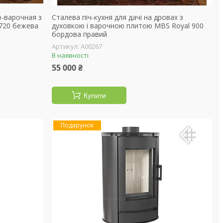
о-варочная з
Сталева піч-кухня для дачі на дровах з
 720 бежева
духовкою і варочною плитою MBS Royal 900
бордова правий
А00267
В наявності
55 000 ₴
Купити
Подарунок