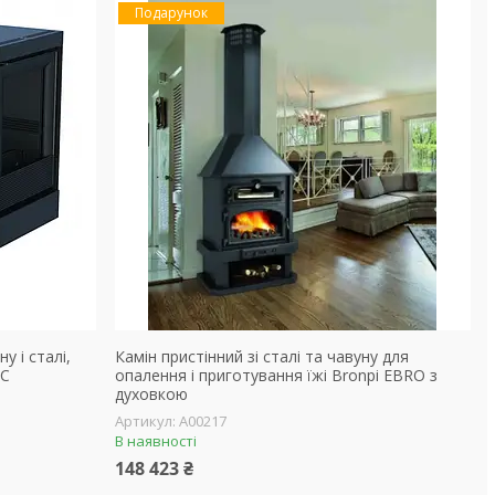
Подарунок
у і сталі,
Камін пристінний зі сталі та чавуну для
 C
опалення і приготування їжі Bronpi EBRO з
духовкою
А00217
В наявності
148 423 ₴