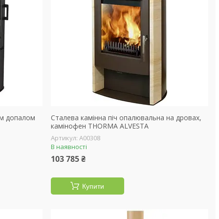
им допалом
Сталева камінна піч опалювальна на дровах,
камінофен THORMA ALVESTA
А00308
В наявності
103 785 ₴
Купити