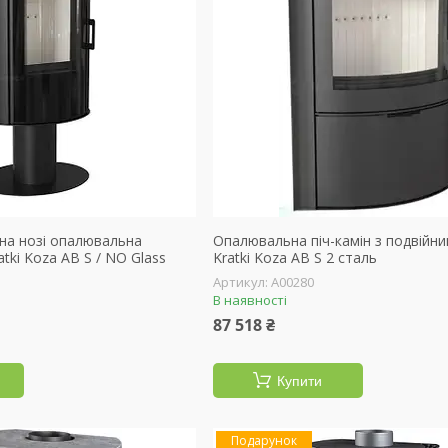
 на нозі опалювальна
Опалювальна піч-камін з подвійн
tki Koza AB S / NO Glass
Kratki Koza AB S 2 сталь
А00280
В наявності
87 518 ₴
Купити
Подарунок