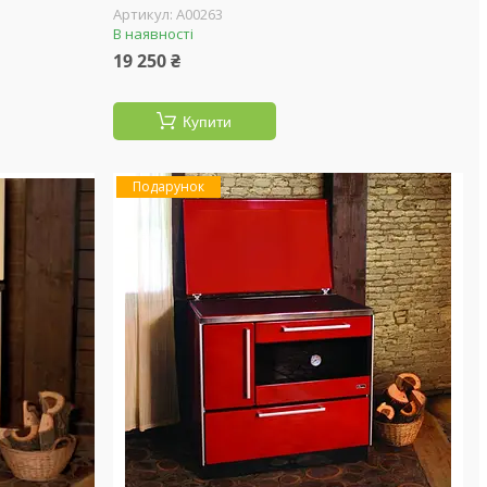
А00263
В наявності
19 250 ₴
Купити
Подарунок