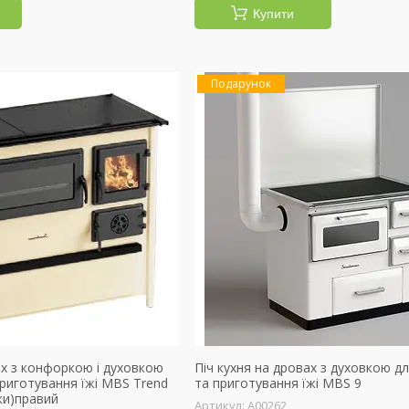
Купити
Подарунок
ах з конфоркою і духовкою
Піч кухня на дровах з духовкою д
риготування їжі MBS Trend
та приготування їжі MBS 9
ки)правий
А00262