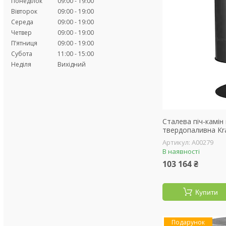
Понеділок
09:00
19:00
Вівторок
09:00
19:00
Середа
09:00
19:00
Четвер
09:00
19:00
Пʼятниця
09:00
19:00
Субота
11:00
15:00
Неділя
Вихідний
Сталева піч-камін
твердопаливна Kra
А00279
В наявності
103 164 ₴
Купити
Подарунок