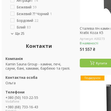
Антрацит
14
Бежевий
59
Бежевий ⁇ Чорний
1
Бордовий
22
Білий
83
Сталева піч камін
Kratki Koza K5
Ще 25
А00273
В наявності
Контакти
51 557 ₴
Купити
Kamin Sauna Group - каміни, печі,
сауни, бані, хамами, барбекю та грилі.
Подарунок
Ольга
+380 (50) 103-22-55
Vodafone
+380 (68) 733-16-43
Kyivstar