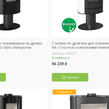
зі опалювальна на дровах
Сталева піч дров'яна для опалення
NO Glass поворотна
AB / S на нозі з кахельними панел
А00277
В наявності
96 239 ₴
Купити
Подарунок