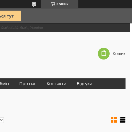
Кошик
Львів Київ), Львів, Україна
Кошик
бмін
Про нас
Контакти
Відгуки