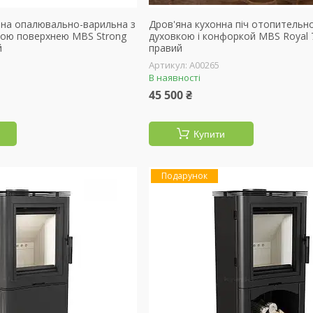
'яна опалювально-варильна з
Дров'яна кухонна піч отопительн
ною поверхнею MBS Strong
духовкою і конфоркой MBS Royal
й
правий
А00265
В наявності
45 500 ₴
Купити
Подарунок