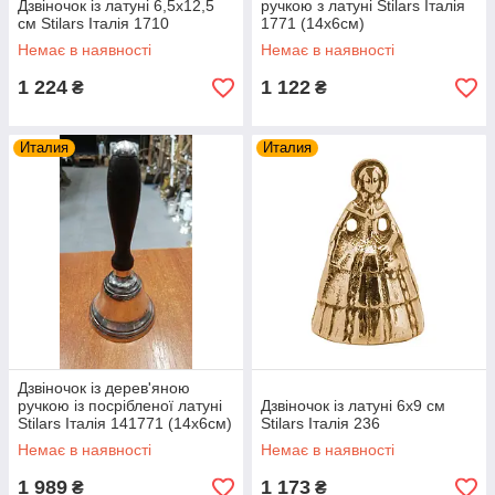
Дзвіночок із латуні 6,5х12,5
ручкою з латуні Stilars Італія
см Stilars Італія 1710
1771 (14х6см)
Немає в наявності
Немає в наявності
1 224
1 122
₴
₴
Италия
Италия
Дзвіночок із дерев'яною
ручкою із посрібленої латуні
Дзвіночок із латуні 6х9 см
Stilars Італія 141771 (14х6см)
Stilars Італія 236
Немає в наявності
Немає в наявності
1 989
1 173
₴
₴