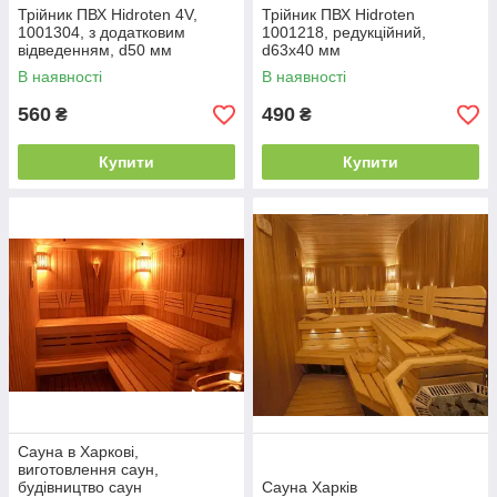
Трійник ПВХ Hidroten 4V,
Трійник ПВХ Hidroten
1001304, з додатковим
1001218, редукційний,
відведенням, d50 мм
d63x40 мм
В наявності
В наявності
560
490
₴
₴
Купити
Купити
Сауна в Харкові,
виготовлення саун,
будівництво саун
Сауна Харків