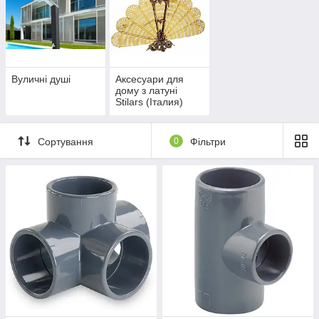
Вуличні душі
Аксесуари для
дому з латуні
Stilars (Італия)
Сортування
0
Фільтри