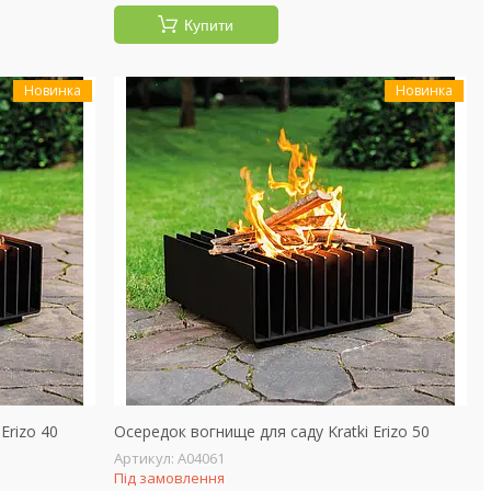
Купити
Новинка
Новинка
Erizo 40
Осередок вогнище для саду Kratki Erizo 50
А04061
Під замовлення