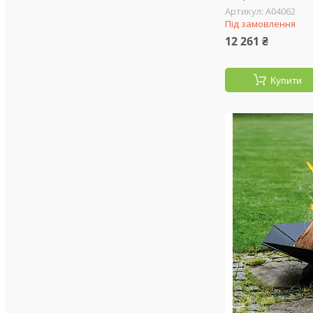
А04062
Під замовлення
12 261 ₴
Купити