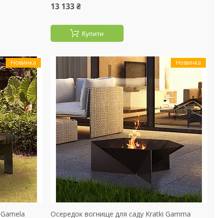
13 133 ₴
Купити
Новинка
Новинка
 Gamela
Осередок вогнище для саду Kratki Gamma