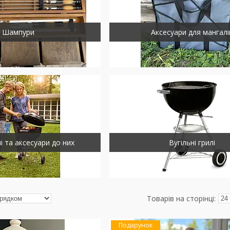
Шампури
Аксесуари для мангалі
лі та аксесуари до них
Вугільні грилі
Подарунок