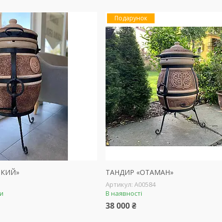
Подарунок
ЬКИЙ»
ТАНДИР «ОТАМАН»
А00584
ки
В наявності
38 000 ₴