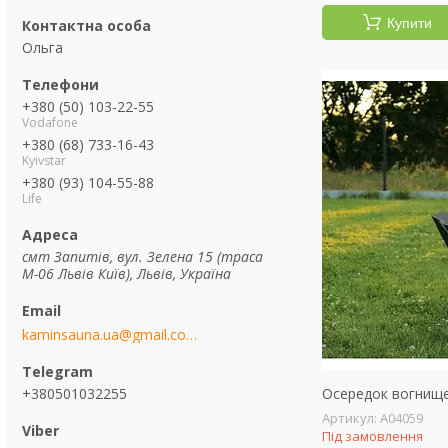
Купити
Ольга
+380 (50) 103-22-55
Vodafone
+380 (68) 733-16-43
Kyivstar
+380 (93) 104-55-88
Life
смт Запитів, вул. Зелена 15 (траса
М-06 Львів Київ), Львів, Україна
kaminsauna.ua@gmail.com
+380501032255
Осередок вогнище 
А04059
Під замовлення