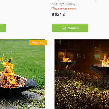
А04063
Під замовлення
8 824 ₴
Купити
Новинка