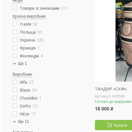
Акція
Товари зі знижками
311
Країна виробник
Італія
56
Польща
53
Україна
320
Франція
1
Фінляндія
4
Ще 1
Виробник
Alfa
27
ТАНДИР «СКІФ»
Blaze
34
А00580
Chazelles
1
Готово до відправ
Defro
12
18 000 ₴
Hitze
17
Ще 11
Купити