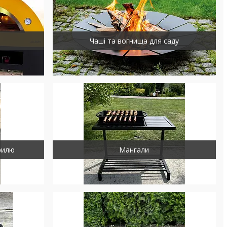
Чаші та вогнища для саду
рилю
Мангали