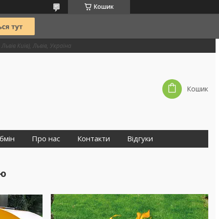
Кошик
Львів Київ), Львів, Україна
Кошик
бмін
Про нас
Контакти
Відгуки
кю