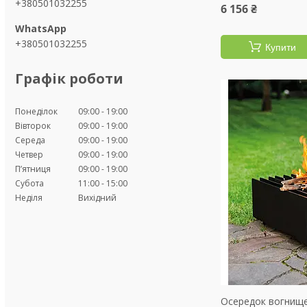
+380501032255
6 156 ₴
+380501032255
Купити
Графік роботи
Понеділок
09:00
19:00
Вівторок
09:00
19:00
Середа
09:00
19:00
Четвер
09:00
19:00
Пʼятниця
09:00
19:00
Субота
11:00
15:00
Неділя
Вихідний
Осередок вогнище 