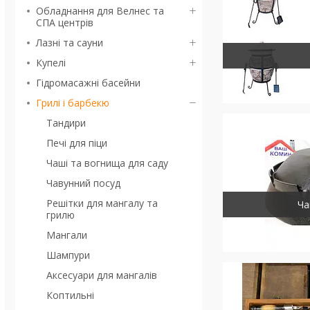
Обладнання для Велнес та
СПА центрів
Лазні та сауни
Купелі
Гідромасажні басейни
Грилі і барбекю
Тандири
Печі для піци
Чаші та вогнища для саду
Чавунний посуд
Решітки для мангалу та
Ча
грилю
Мангали
Шампури
Аксесуари для мангалів
Коптильні