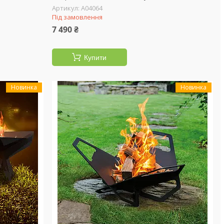
А04064
Під замовлення
7 490 ₴
Купити
Новинка
Новинка