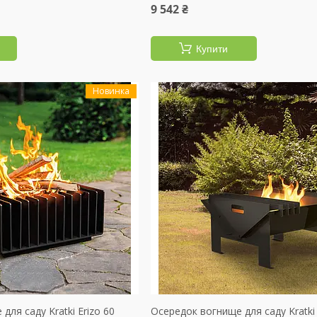
9 542 ₴
Купити
Новинка
для саду Kratki Erizo 60
Осередок вогнище для саду Kratki