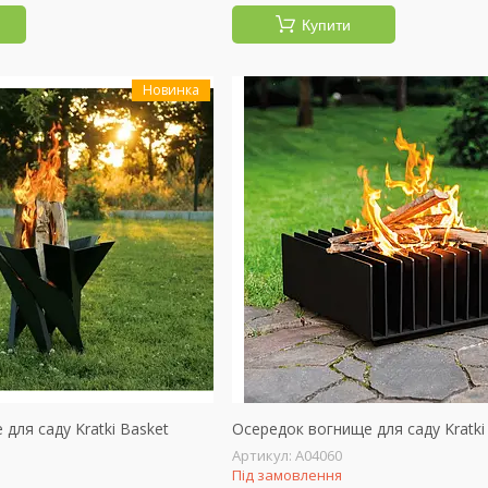
Купити
Новинка
для саду Kratki Basket
Осередок вогнище для саду Kratki 
А04060
Під замовлення