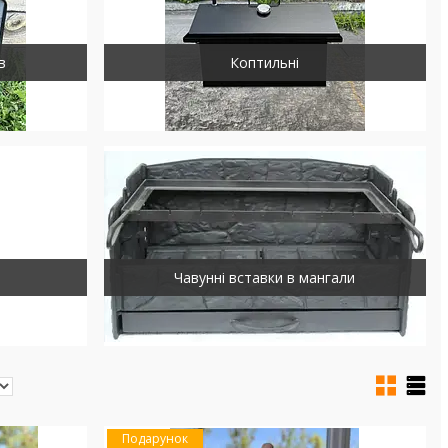
в
Коптильні
Чавунні вставки в мангали
Подарунок