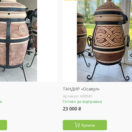
ТАНДИР «Осавул»
А00581
ки
Готово до відправки
23 000 ₴
Купити