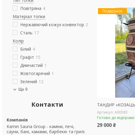
Тип топки
Повітряна
4
Подарунок
Матеріал топки
Нержавіючий кожух конвектор
2
Сталь
17
Колір
Білий
4
Графіт
15
Димчастий
1
Жовтогарячий
1
Зелений
12
Ще 9
Контакти
ТАНДИР «КОЗАЦ
А00583
Готово до відправ
29 000 ₴
Kamin Sauna Group - каміни, печі,
сауни, бані, хамами, барбекю та грилі.