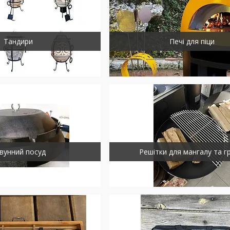
Тандири
Печі для піци
вунний посуд
Решітки для мангалу та г