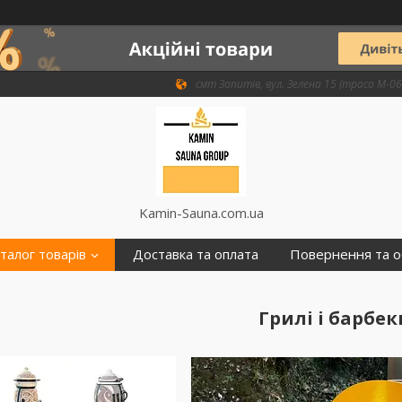
смт Запитів, вул. Зелена 15 (траса М-06 
Kamin-Sauna.com.ua
талог товарів
Доставка та оплата
Повернення та о
Грилі і барбе