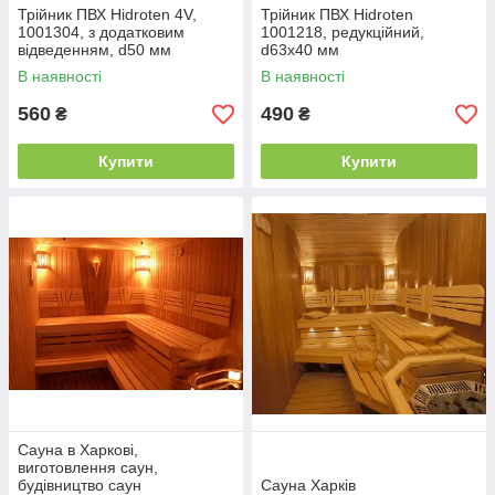
Трійник ПВХ Hidroten 4V,
Трійник ПВХ Hidroten
1001304, з додатковим
1001218, редукційний,
відведенням, d50 мм
d63x40 мм
В наявності
В наявності
560
490
₴
₴
Купити
Купити
Сауна в Харкові,
виготовлення саун,
будівництво саун
Сауна Харків