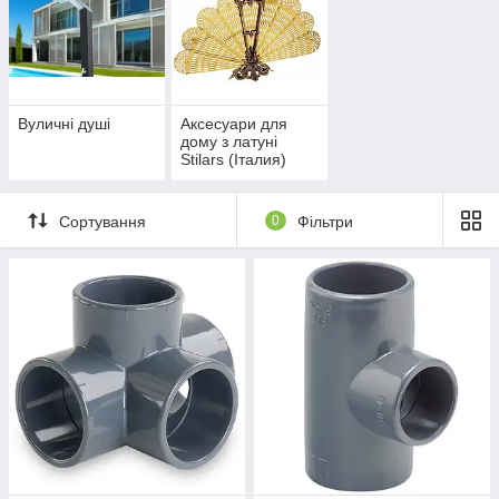
Вуличні душі
Аксесуари для
дому з латуні
Stilars (Італия)
Сортування
0
Фільтри