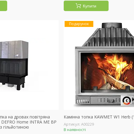
Купити
Подарунок
пка на дровах повітряна
Камінна топка KAWMET W1 Herb (
ня DEFRO Home INTRA ME BP
А00229
 з гільйотиною
В наявності