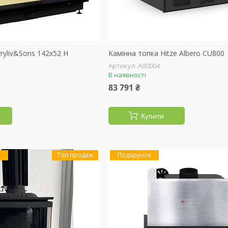
ryliv&Sons 142x52 Н
Камінна топка Hitze Albero CU800
А00004
В наявності
83 791 ₴
Купити
Топ продаж
Подарунок