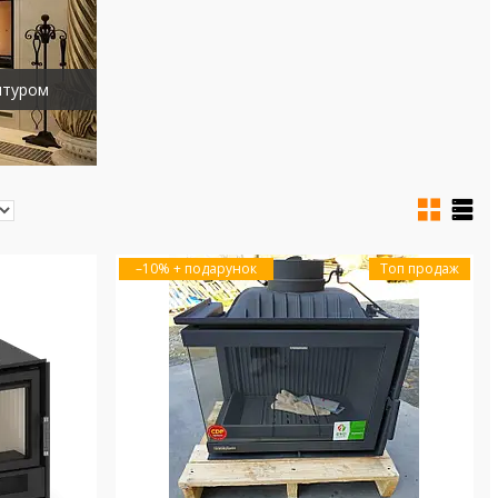
онтуром
–10%
Топ продаж