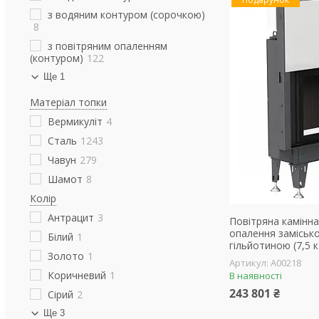
з водяним контуром (сорочкою)
8
з повітряним опаленням
(контуром)
122
Ще 1
Матеріал топки
Вермикуліт
4
Сталь
1243
Чавун
279
Шамот
8
Колір
Антрацит
3
Повітряна камінна
опалення заміськог
Білий
1
гільйотиною (7,5 
Золото
1
А00218
Коричневий
1
В наявності
243 801 ₴
Сірий
2
Ще 3