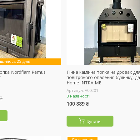
ишилось 25 днів
топка Nordflam Remus
Пічна камінна топка на дровах дл
т
повітряного опалення будинку, д
Home INTRA ME
А00201
В наявності
 ₴
100 889 ₴
Купити
Подарунок