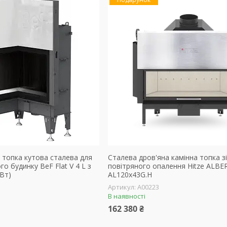
 топка кутова сталева для
Сталева дров'яна камінна топка з
о будинку BeF Flat V 4 L з
повітряного опалення Hitze ALBE
кВт)
AL120x43G.H
А00223
В наявності
162 380 ₴