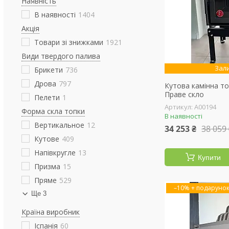
Наявність
В наявності
1404
Акція
Товари зі знижками
1921
Види твердого палива
Зал
Брикети
736
Дрова
797
Кутова камінна то
Праве скло
Пелети
1
А00194
Форма скла топки
В наявності
Вертикальное
12
34 253 ₴
38 059
Кутове
409
Напівкругле
13
Купити
Призма
15
Пряме
529
–10%
Ще 3
Країна виробник
Іспанія
60