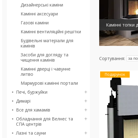
Дизайнерські каміни
Камінні аксесуари
Газові каміни
Камінні топки 
Камінні вентиляційні решітки
Будівельні матеріали для
камінів
Засоби для догляду та
чищення камінів
Камінні дверці і чавунне
литво
Подарунок
Мармурові камінні портали
Печі, буржуйки
Димарі
Все для хамамів
Обладнання для Велнес та
СПА центрів
Лазні та сауни