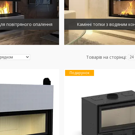
для повітряного опалення
Камінні топки з водяним к
Подарунок