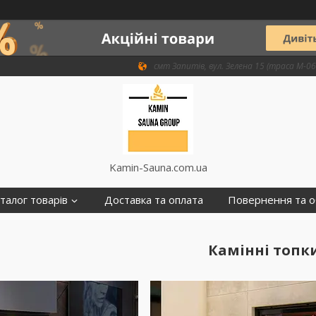
смт Запитів, вул. Зелена 15 (траса М-06 
Kamin-Sauna.com.ua
талог товарів
Доставка та оплата
Повернення та о
Камінні топк