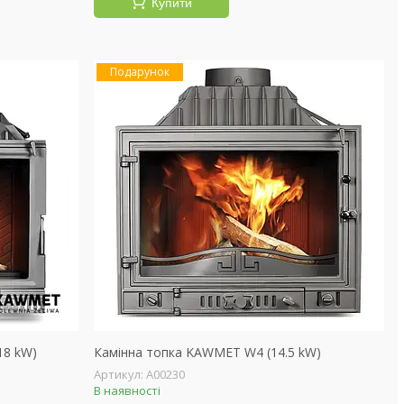
Купити
Подарунок
18 kW)
Камінна топка KAWMET W4 (14.5 kW)
А00230
В наявності