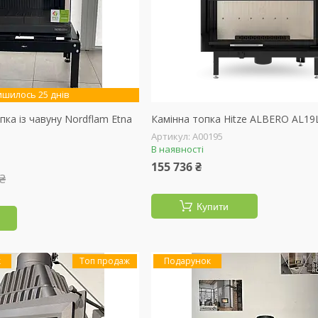
ишилось 25 днів
пка із чавуну Nordflam Etna
Камінна топка Hitze ALBERO AL19
А00195
В наявності
155 736 ₴
 ₴
Купити
Топ продаж
Подарунок