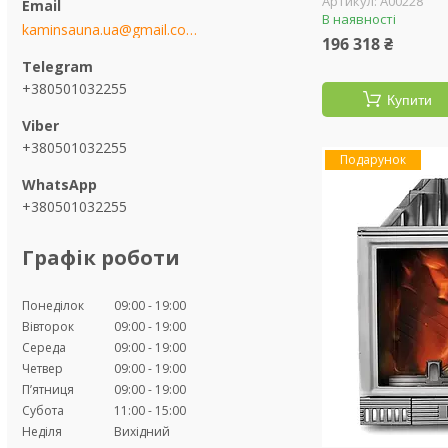
А00228
В наявності
kaminsauna.ua@gmail.com
196 318 ₴
+380501032255
Купити
+380501032255
Подарунок
+380501032255
Графік роботи
Понеділок
09:00
19:00
Вівторок
09:00
19:00
Середа
09:00
19:00
Четвер
09:00
19:00
Пʼятниця
09:00
19:00
Субота
11:00
15:00
Неділя
Вихідний