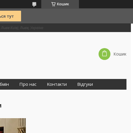
Кошик
Львів Київ), Львів, Україна
Кошик
бмін
Про нас
Контакти
Відгуки
и