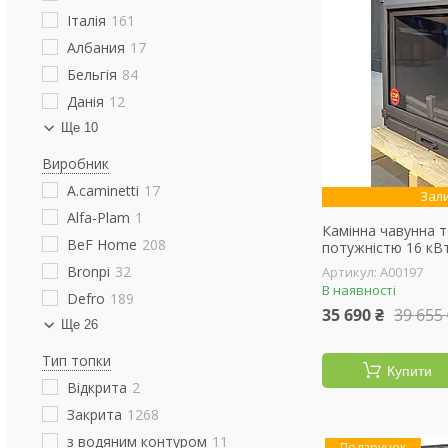
Італія
161
Албания
17
Бельгія
84
Данія
12
Ще 10
Виробник
A.caminetti
17
Зал
Alfa-Plam
1
Камінна чавунна 
BeF Home
208
потужністю 16 кВ
Bronpi
32
А00197
В наявності
Defro
189
35 690 ₴
39 655
Ще 26
Тип топки
Купити
Відкрита
2
Закрита
1268
з водяним контуром
11
Подарунок