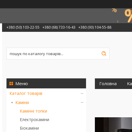
+380 (50) 103-22-55
+380 (68) 733-16-43
+380 (93) 104-55-88
Головна
Ка
Каталог товарів
Каміни
Камінні топки
Електрокаміни
Біокаміни