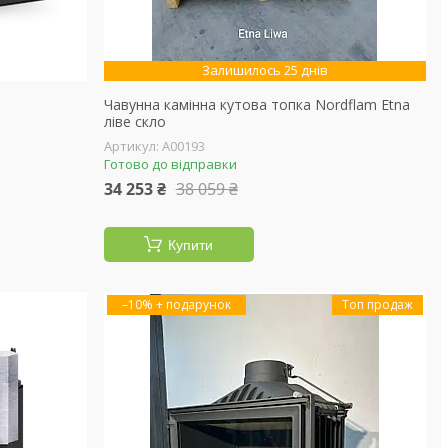
Залишилось 25 днів
Чавунна камінна кутова топка Nordflam Etna
ліве скло
А00193
Готово до відправки
34 253 ₴
38 059 ₴
Купити
–10%
Топ продаж