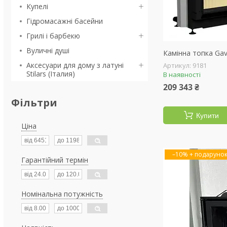
Купелі
Гідромасажні басейни
Грилі і барбекю
Вуличні душі
Камінна топка Gav
Аксесуари для дому з латуні
9181
Stilars (Італия)
В наявності
209 343 ₴
Фільтри
Купити
Ціна
–10%
Гарантійний термін
Номінальна потужність