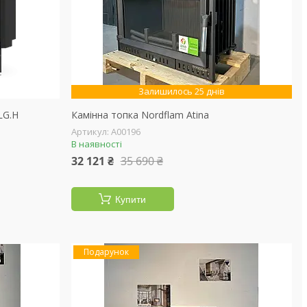
Залишилось 25 днів
LG.H
Камінна топка Nordflam Atina
А00196
В наявності
32 121 ₴
35 690 ₴
Купити
Подарунок