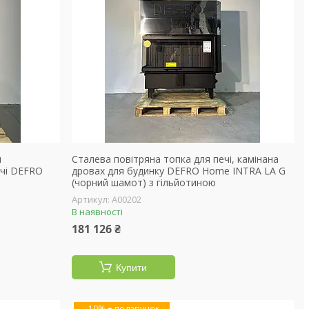
я
Сталева повітряна топка для печі, камінана
ачі DEFRO
дровах для будинку DEFRO Home INTRA LA G
(чорний шамот) з гільйотиною
А00202
В наявності
181 126 ₴
Купити
–10%