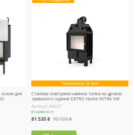
Залишилось 25 днів
і склом для
Сталева повітряна камінна топка на дровах
RO
тривалого горіння DEFRO Home INTRA SM
А00227
В наявності
81 530 ₴
90 589 ₴