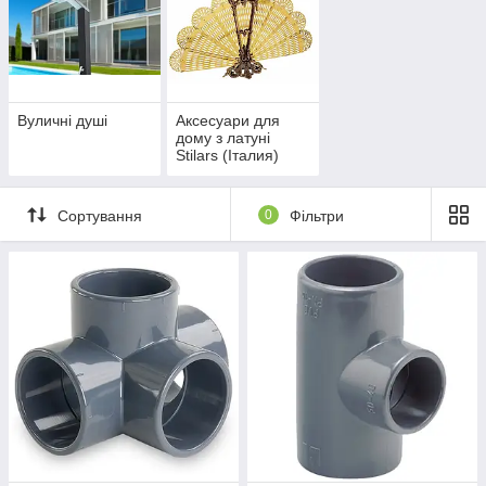
Вуличні душі
Аксесуари для
дому з латуні
Stilars (Італия)
Сортування
0
Фільтри