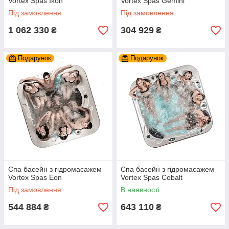
Vortex Spas Ikon
Vortex Spas Gemini
Під замовлення
Під замовлення
1 062 330
304 929
₴
₴
Подарунок
Подарунок
Спа басейн з гідромасажем
Спа басейн з гідромасажем
Vortex Spas Eon
Vortex Spas Cobalt
Під замовлення
В наявності
544 884
643 110
₴
₴