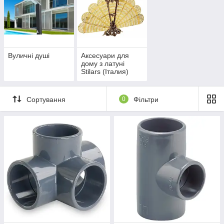
Вуличні душі
Аксесуари для
дому з латуні
Stilars (Італия)
Сортування
0
Фільтри