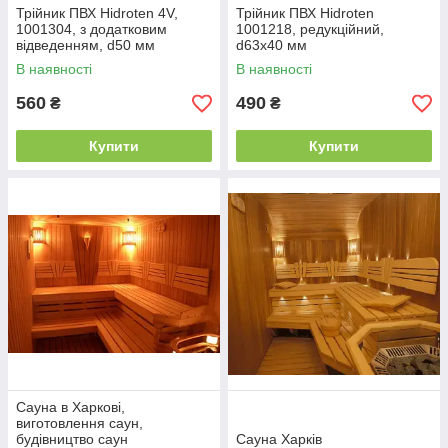
Трійник ПВХ Hidroten 4V,
Трійник ПВХ Hidroten
1001304, з додатковим
1001218, редукційний,
відведенням, d50 мм
d63x40 мм
В наявності
В наявності
560
490
₴
₴
Купити
Купити
Сауна в Харкові,
виготовлення саун,
будівництво саун
Сауна Харків