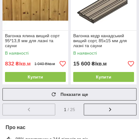
Вагонка ялина вищий сорт
Вагонка кедр канадський
95*13,8 мм для лазні та
вищий сорт, 85х15 мм для
сауни
лазні та сауни
В наявності
В наявності
832
15 600
₴/кв.м
₴/кв.м
1 040 ₴/кв.м
Купити
Купити
Показати ще
1
/ 25
Про нас