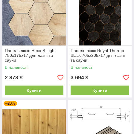
Панель люкс Hexa S Light
Панель люкс Royal Thermo
750x175х17 для лазні та
Black 705x205х17 для лазні
сауни
та сауни
В наявності
В наявності
2 873
3 694
₴
₴
Купити
Купити
–20%