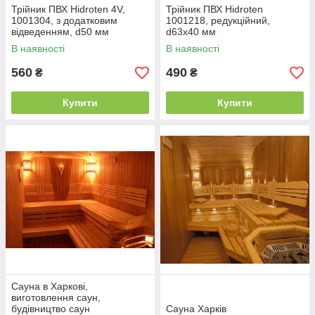
Трійник ПВХ Hidroten 4V,
Трійник ПВХ Hidroten
1001304, з додатковим
1001218, редукційний,
відведенням, d50 мм
d63x40 мм
В наявності
В наявності
560
490
₴
₴
Купити
Купити
Сауна в Харкові,
виготовлення саун,
будівництво саун
Сауна Харків