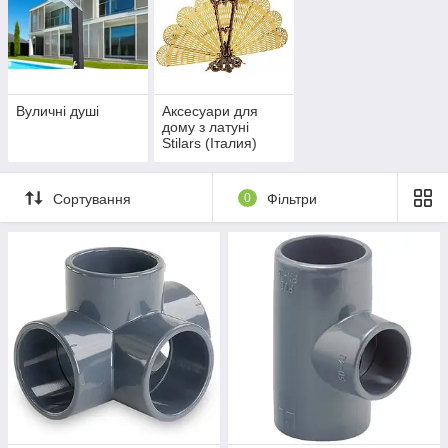
Вуличні душі
Аксесуари для
дому з латуні
Stilars (Італия)
Сортування
0
Фільтри