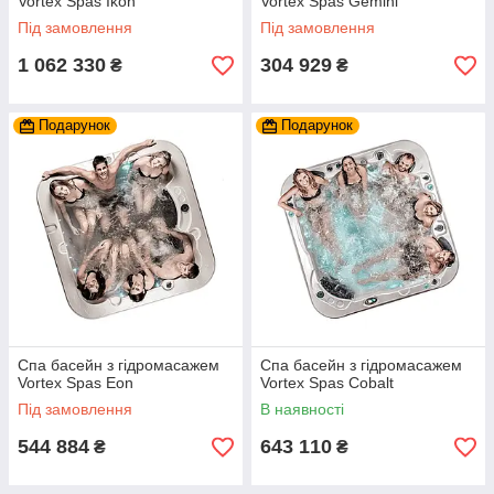
Vortex Spas Ikon
Vortex Spas Gemini
Під замовлення
Під замовлення
1 062 330
304 929
₴
₴
Подарунок
Подарунок
Спа басейн з гідромасажем
Спа басейн з гідромасажем
Vortex Spas Eon
Vortex Spas Cobalt
Під замовлення
В наявності
544 884
643 110
₴
₴