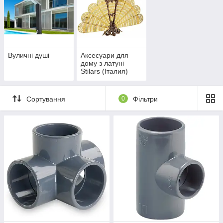
Вуличні душі
Аксесуари для
дому з латуні
Stilars (Італия)
Сортування
0
Фільтри