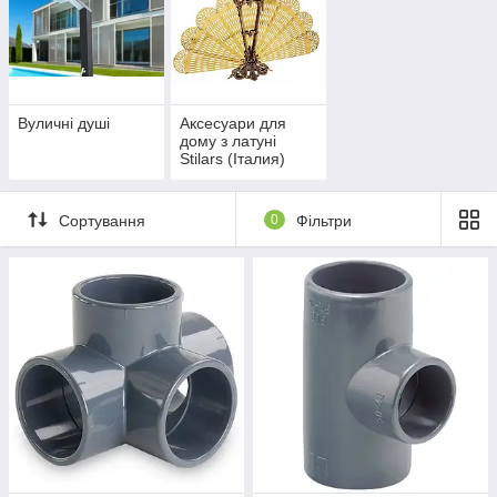
Вуличні душі
Аксесуари для
дому з латуні
Stilars (Італия)
Сортування
0
Фільтри