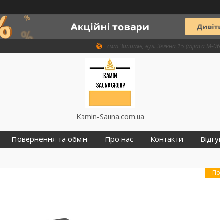
смт Запитів, вул. Зелена 15 (траса М-06 
Kamin-Sauna.com.ua
Повернення та обмін
Про нас
Контакти
Відгу
По