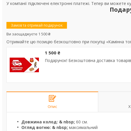
У компанії підключені електронні платежі. Тепер ви можете к
Подар
Замов та отримай подарунок
Ви заощаджуєте 1 500 ₴
Отримайте цю позицію безкоштовно при покупці «Камінна топ
1 500 ₴
Подарунок! Безкоштовна доставка товарів 
Опис
Х
Довжина колод: & nbsp;
60 см.
Огляд вогню: & nbsp;
максимальний