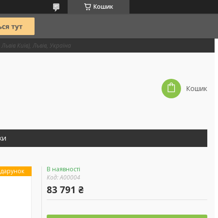
Кошик
Львів Київ), Львів, Україна
Кошик
ки
В наявності
дарунок
Код:
А00004
83 791 ₴