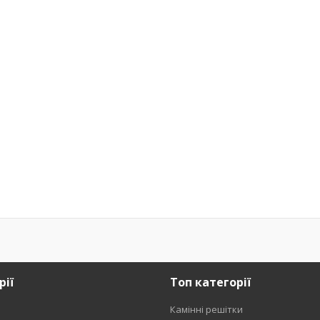
рії
Топ категорії
Камінні решітки