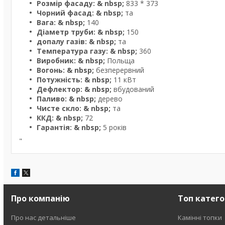
Розмір фасаду: & nbsp;
833 * 373
Чорний фасад: & nbsp;
та
Вага: & nbsp;
140
Діаметр труби: & nbsp;
150
допалу газів: & nbsp;
та
Температура газу: & nbsp;
360
Виробник: & nbsp;
Польща
Вогонь: & nbsp;
безперервний
Потужність: & nbsp;
11 кВт
Дефлектор: & nbsp;
вбудований
Паливо: & nbsp;
дерево
Чисте скло: & nbsp;
та
ККД: & nbsp;
72
Гарантія: & nbsp;
5 років
"
Про компанію
Топ катего
Про нас детальніше
Камінні топки