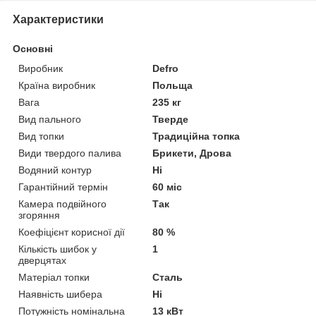
Характеристики
Основні
Виробник
Defro
Країна виробник
Польща
Вага
235 кг
Вид пального
Тверде
Вид топки
Традиційна топка
Види твердого палива
Брикети, Дрова
Водяний контур
Ні
Гарантійний термін
60 міс
Камера подвійного
Так
згоряння
Коефіцієнт корисної дії
80 %
Кількість шибок у
1
дверцятах
Матеріал топки
Сталь
Наявність шибера
Ні
Потужність номінальна
13 кВт