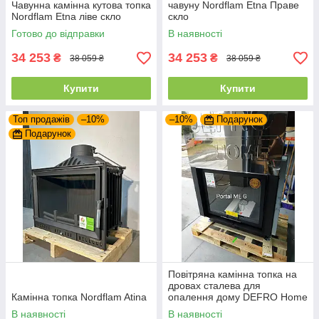
Чавунна камінна кутова топка
чавуну Nordflam Etna Праве
Nordflam Etna ліве скло
скло
Готово до відправки
В наявності
34 253
34 253
₴
₴
38 059 ₴
38 059 ₴
Купити
Купити
Топ продажів
–10%
–10%
Подарунок
Подарунок
Повітряна камінна топка на
дровах сталева для
Камінна топка Nordflam Atina
опалення дому DEFRO Home
PORTAL ME G з підйомними
В наявності
В наявності