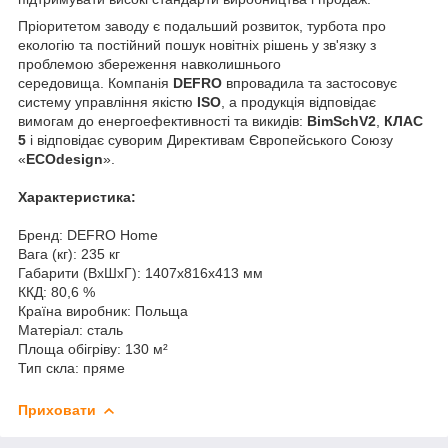
Пріоритетом заводу є подальший розвиток, турбота про
екологію та постійний пошук новітніх рішень у зв'язку з
проблемою збереження навколишнього
середовища. Компанія
DEFRO
впровадила та застосовує
систему управління якістю
ISO
, а продукція відповідає
вимогам до енергоефективності та викидів:
BimSchV2
,
КЛАС
5
і відповідає суворим Директивам Європейського Союзу
«
ECOdesign
».
Характеристика:
Бренд: DEFRO Home
Вага (кг): 235 кг
Габарити (ВxШxГ): 1407x816x413 мм
ККД: 80,6 %
Країна виробник: Польща
Матеріал: сталь
Площа обігріву: 130 м²
Тип скла: пряме
Приховати