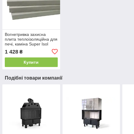
Вогнетривка захисна
плита теплоізоляційна для
печі, каміна Super Isol
1000/610/30 мм Суперізол
1 428
₴
21010028
Купити
Подібні товари компанії