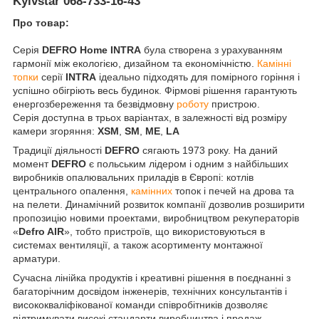
Kyivstar
068-733-16-43
Про товар:
Серія
DEFRO Home
INTRA
була створена з урахуванням
гармонії між екологією, дизайном та економічністю.
Камінні
топки
серії
INTRA
ідеально підходять для помірного горіння і
успішно обігріють весь будинок. Фірмові рішення гарантують
енергозбереження та безвідмовну
роботу
пристрою.
Серія доступна в трьох варіантах, в залежності від розміру
камери згоряння:
XSM
,
SM
,
ME
,
LA
Традиції діяльності
DEFRO
сягають 1973 року. На даний
момент
DEFRO
є польським лідером і одним з найбільших
виробників опалювальних приладів в Європі: котлів
центрального опалення,
камінних
топок і печей на дрова та
на пелети. Динамічний розвиток компанії дозволив розширити
пропозицію новими проектами, виробництвом рекуператорів
«
Defro AIR
», тобто пристроїв, що використовуються в
системах вентиляції, а також асортименту монтажної
арматури.
Сучасна лінійка продуктів і креативні рішення в поєднанні з
багаторічним досвідом інженерів, технічних консультантів і
висококваліфікованої команди співробітників дозволяє
підтримувати високі стандарти виробництва і продаж.