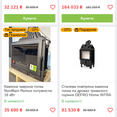
дверцятами
32 121
164 033
₴
₴
35 690 ₴
182 259 ₴
Купити
Купити
Топ продажів
–10%
–10%
Подарунок
Подарунок
Камінна чавунна топка
Сталева повітряна камінна
Nordflam Remus потужністю
топка на дровах тривалого
16 кВт
горіння DEFRO Home INTRA
SM
В наявності
В наявності
35 690
81 530
₴
₴
39 655 ₴
90 589 ₴