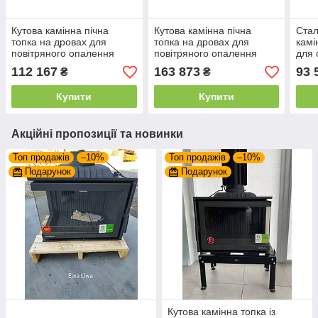
Кутова камінна пічна
Кутова камінна пічна
Стал
топка на дровах для
топка на дровах для
камі
повітряного опалення
повітряного опалення
для 
будинку DEFRO Home
DEFRO Home INTRA ME
дач
112 167
163 873
93 
₴
₴
INTRA ME BL (чорний
SLIM BP G з гільйотиною
ME 
шамот)
Купити
Купити
Акційні пропозиції та новинки
Топ продажів
–10%
Топ продажів
–10%
Подарунок
Подарунок
Кутова камінна топка із