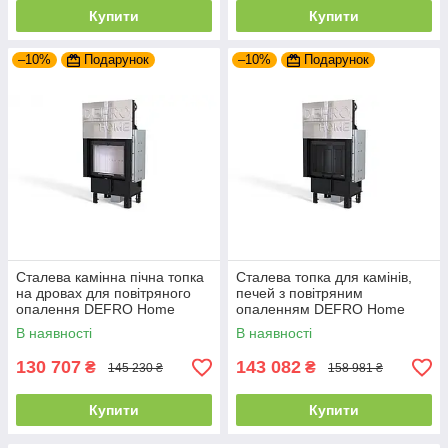
Купити
Купити
–10%
Подарунок
–10%
Подарунок
Сталева камінна пічна топка
Сталева топка для камінів,
на дровах для повітряного
печей з повітряним
опалення DEFRO Home
опаленням DEFRO Home
INTRA SM G
INTRA SM G (чорний шамот)
В наявності
В наявності
з гільйотиною
130 707
143 082
₴
₴
145 230 ₴
158 981 ₴
Купити
Купити