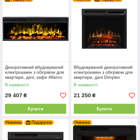
Декоративний вбудовуваний
Вбудовуваний декоративний
електрокамін з обігрівом для
електрокамін з обігрівом для
квартири, дачі, кафе Aflamo
квартири, дачі Dimplex
Led 130 Classic 129 см
Symphony XHD 23 (XHD23L-
В наявності
В наявності
INT)
29 407
21 250
₴
₴
Купити
Купити
Новинка
Подарунок
Новинка