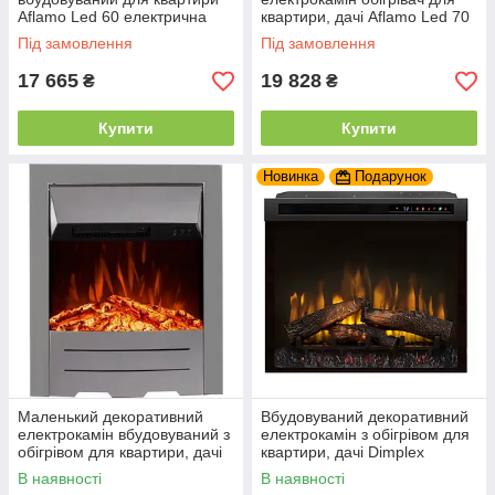
Aflamo Led 60 електрична
квартири, дачі Aflamo Led 70
вставка з обігрівом 60 см
електричне вогнище 70 см
Під замовлення
Під замовлення
17 665
19 828
₴
₴
Купити
Купити
Новинка
Подарунок
Маленький декоративний
Вбудовуваний декоративний
електрокамін вбудовуваний з
електрокамін з обігрівом для
обігрівом для квартири, дачі
квартири, дачі Dimplex
Aflamo Dexter Silver
Symphony 28L-INT (XHD28L-
В наявності
В наявності
INT)