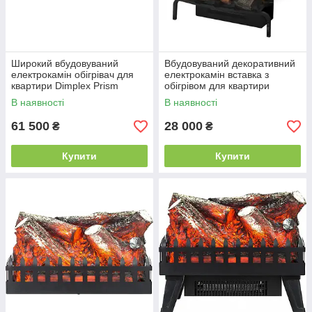
Широкий вбудовуваний
Вбудовуваний декоративний
електрокамін обігрівач для
електрокамін вставка з
квартири Dimplex Prism
обігрівом для квартири
Series 74 wf
Dimplex Revillusion RLG 20
В наявності
В наявності
(RLG20) wf
61 500
28 000
₴
₴
Купити
Купити