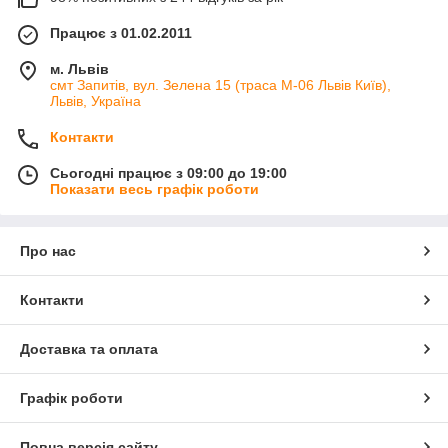
Вбудований термостат.
Таймер сну для тепла та полум'я.
Працює з 01.02.2011
Підключення до Wi-Fi та розумного будинку.
м. Львів
смт Запитів, вул. Зелена 15 (траса М-06 Львів Київ),
Львів, Україна
Контакти
Сьогодні працює з 09:00 до 19:00
Показати весь графік роботи
Про нас
Контакти
Доставка та оплата
Графік роботи
Повна версія сайту