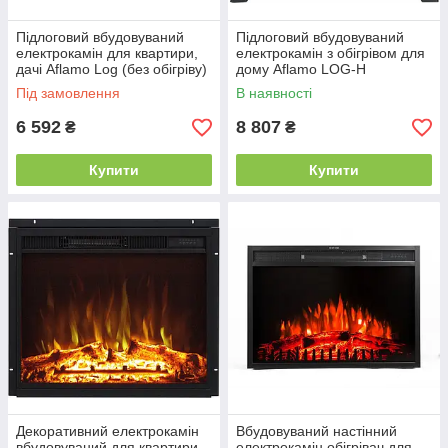
Підлоговий вбудовуваний
Підлоговий вбудовуваний
електрокамін для квартири,
електрокамін з обігрівом для
дачі Aflamo Log (без обігріву)
дому Aflamo LOG-H
електрична вставка в камін
електрична вставка в камін
Під замовлення
В наявності
48 см
48 см
6 592
8 807
₴
₴
Купити
Купити
Декоративний електрокамін
Вбудовуваний настінний
вбудовуваний для квартири
електрокамін обігрівач для