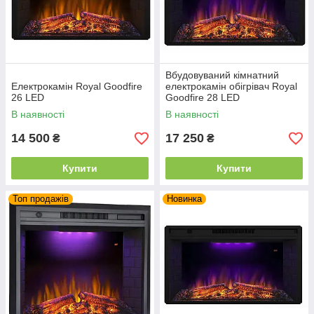
Вбудовуваний кімнатний
Електрокамін Royal Goodfire
електрокамін обігрівач Royal
26 LED
Goodfire 28 LED
декоративний електрокамін
В наявності
В наявності
(зі звуком)
14 500
17 250
₴
₴
Купити
Купити
Топ продажів
Новинка