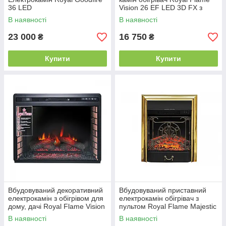
36 LED
Vision 26 EF LED 3D FX з
ефектом живого вогню
В наявності
В наявності
23 000
16 750
₴
₴
Купити
Купити
Вбудовуваний декоративний
Вбудовуваний приставний
електрокамін з обігрівом для
електрокамін обігрівач з
дому, дачі Royal Flame Vision
пультом Royal Flame Majestic
28 EF LED FX (зі звуком)
FX M Brass
В наявності
В наявності