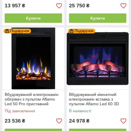
13 957
25 750
₴
₴
Купити
Купити
Подарунок
Подарунок
Вбудовуваний електрокамін
Вбудовуваний кімнатний
обігрівач з пультом Aflamo
електрокамін вставка з
Led 50 Pro приставний
пультом Aflamo Led 60 3D
електричний камін 47 см
електричний камін обігрівач
Під замовлення
В наявності
60 см
23 536
24 978
₴
₴