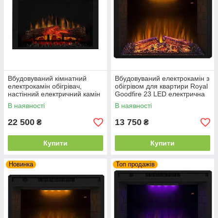
Вбудовуваний кімнатний
Вбудовуваний електрокамін з
електрокамін обігрівач,
обігрівом для квартири Royal
настінний електричний камін
Goodfire 23 LED електрична
Dimplex Symphony XHD 26
вставка (зі звуком)
В наявності
В наявності
(XHD26L-INT)
22 500
13 750
₴
₴
Купити
Купити
Новинка
Топ продажів