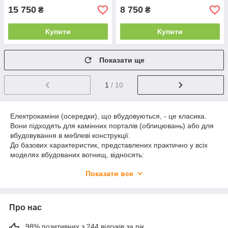
15 750
8 750
₴
₴
Купити
Купити
Показати ще
1
/ 10
Електрокаміни (осередки), що вбудовуються, - це класика.
Вони підходять для камінних порталів (облицювань) або для
вбудовування в меблеві конструкції.
До базових характеристик, представлених практично у всіх
моделях вбудованих вогнищ, відносять:
Регульований обігрів за необхідності
Показати все
Пульт дистанційного керування для керування полум'ям та
нагріванням.
Сенсорна панель для всіх функцій керування, яка спалахує
при дотику і зникає через кілька секунд.
Про нас
Різнокольорове полум'я.
Регульоване підсвічування.
98% позитивних з 244 відгуків за рік