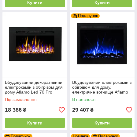
Купити
Купити
Подарунок
Вбудовуваний декоративний
Вбудовуваний електрокамін з
електрокамін з обігрівом для
обігрівом для дому,
дому Aflamo Led 70 Pro
електричне вогнище Aflamo
електричне вогнище 66 см
Led 80 Pro 77 см
Під замовлення
В наявності
18 386
29 407
₴
₴
Купити
Купити
Подарунок
Новинка
Подарунок