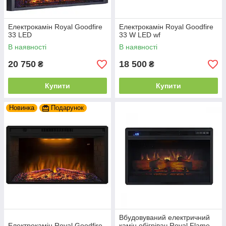
Електрокамін Royal Goodfire
Електрокамін Royal Goodfire
33 LED
33 W LED wf
В наявності
В наявності
20 750
18 500
₴
₴
Купити
Купити
Новинка
Подарунок
Вбудовуваний електричний
Електрокамін Royal Goodfire
камін обігрівач Royal Flame