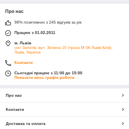
а в деяких великогабаритних моделях витрата натовпу може
досягати до 3 літрів на годину.
Про нас
2. Керамічні дрова для біокаміну.
Дрова керамічні є чудовою прикрасою для біокамінів.
98% позитивних з 245 відгуків за рік
Під час роботи біокаміну знаходяться біля вогню, стійкі до
високих температур. Розміщувати дрова потрібно навколо
Працює з 01.02.2011
пальника, таким чином, щоб не блокувати пальник.
м. Львів
смт Запитів, вул. Зелена 15 (траса М-06 Львів Київ),
Львів, Україна
Контакти
Сьогодні працює з 11:00 до 15:00
Показати весь графік роботи
Про нас
Контакти
Доставка та оплата