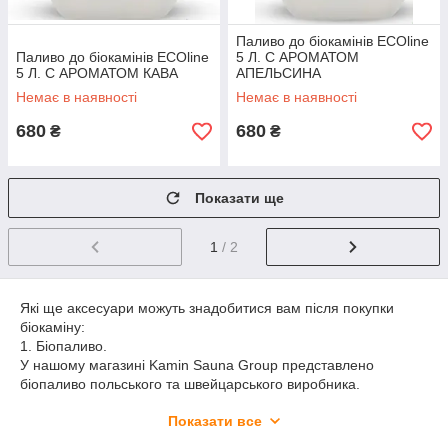
Паливо до біокамінів ECOline
Паливо до біокамінів ECOline
5 Л. С АРОМАТОМ
5 Л. С АРОМАТОМ КАВА
АПЕЛЬСИНА
Немає в наявності
Немає в наявності
680
680
₴
₴
Показати ще
1
/ 2
Які ще аксесуари можуть знадобитися вам після покупки
біокаміну:
1. Біопаливо.
У нашому магазині Kamin Sauna Group представлено
біопаливо польського та швейцарського виробника.
Об'єм упаковок 1 та 5 літрів.
Показати все
Витрата натовпу залежатиме від виду каміна та обсягу
пальника. у деяких моделях це може бути 200 мл на годину,