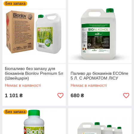
Без запаха
Біопаливо без запаху для
біокамінів Bionlov Premium 5л
Паливо до біокамінів ECOline
(Швейцарія)
5 Л. С АРОМАТОМ ЛІСУ
Немає в наявності
Немає в наявності
1 101
680
₴
₴
Без запаха