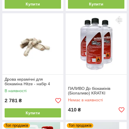
Купити
Купити
Дрова керамічні для
біокаміна Hitze - набір 4
ПАЛИВО До біокамінів
В наявності
(Біопаливо) KRATKI
2 781
Немає в наявності
₴
410
₴
Купити
Топ продажів
Топ продажів