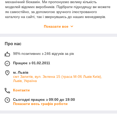
механічний біокамін. Ми пропонуємо велику кількість
моделей відомих виробників. Підібрати підходящу ви можете
як самостійно, за допомогою зручного ілюстрованого
каталогу на сайті, так і звернувшись до наших менеджерів.
Також ми будемо раді бачити вас у виставковому залі. Тут ви
Показати все
зможете уважно розглянути біокаміни та оцінити їх
функціонал, зовнішній вигляд та численні переваги.
Про нас
98% позитивних з 246 відгуків за рік
Працює з 01.02.2011
м. Львів
смт Запитів, вул. Зелена 15 (траса М-06 Львів Київ),
Львів, Україна
Контакти
Сьогодні працює з 09:00 до 19:00
Показати весь графік роботи