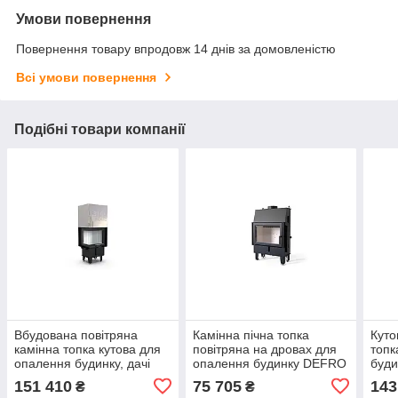
Умови повернення
Повернення товару впродовж 14 днів за домовленістю
Всі умови повернення
Подібні товари компанії
Вбудована повітряна
Камінна пічна топка
Куто
камінна топка кутова для
повітряна на дровах для
топк
опалення будинку, дачі
опалення будинку DEFRO
буди
DEFRO HOME INTRA XSM
HOME IMPULS SM OPTI
DEF
151 410
75 705
143
₴
₴
BL MINI G OPTI
BP G