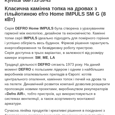
Kyivstar
068-733-16-43
Класична камінна топка на дровах з
гільйотиною efro Home IMPULS SM G (8
кВт)
Серія
DEFRO Home IMPULS
була створена з урахуванням
гармонії між екологією, дизайном та економічністю. Камінні
топки серії
IMPULS
ідеально підходять для помірного горіння
і успішно обігріють весь будинок. Фірмові рішення гарантують
енергозбереження та безвідмовну роботу пристрою.
Серія доступна в трьох варіантах, в залежності від розміру
камери згоряння:
SM
,
ME
,
LA
Традиції діяльності
DEFRO
сягають 1973 року. На даний
момент
DEFRO
є польським лідером і одним з найбільших
виробників опалювальних приладів в Європі: котлів
центрального опалення, камінних топок і печей на дрова та
на пелети. Динамічний розвиток компанії дозволив розширити
пропозицію новими проектами, виробництвом рекуператорів
«
Defro AIR
», тобто пристроїв, що використовуються в
системах вентиляції, а також асортименту монтажної
арматури.
Сучасна лінійка продуктів і креативні рішення в поєднанні з