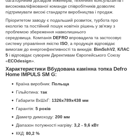
багаторічним досвідом інженерів, технічних консультантів і
висококваліфікованої команди співробітників дозволяє
підтримувати високі стандарти виробництва і продаж.
Пріоритетом заводу є подальший розвиток, турбота про
екологію та постійний пошук новітніх рішень у зв'язку з
проблемою збереження навколишнього
середовища. Компанія
DEFRO
впровадила та застосовує
систему управління якістю
ISO
, а продукція відповідає
вимогам до енергоефективності та викидів:
BimSchV2
,
КЛАС
5
і відповідає суворим Директивам Європейського Союзу
«
ECOdesign
».
Характеристики Вбудована камінна топка Defro
Home IMPULS SM G:
Країна виробник:
Польща
Гільйотина:
так
Габарити ВxШxГ:
1326х789х438 мм
Гарантія:
5 років
Діаметр димоходу:
200 мм
Діапазон потужності нагріву:
3,2 - 9,6 кВт
ККД:
80,2 %