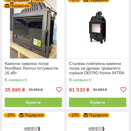
Подарунок
Камінна чавунна топка
Сталева повітряна камінна
Nordflam Remus потужністю
топка на дровах тривалого
16 кВт
горіння DEFRO Home INTRA
SM
В наявності
В наявності
35 690
81 530
₴
₴
39 655 ₴
90 589 ₴
Купити
Купити
–10%
Подарунок
–10%
Подарунок