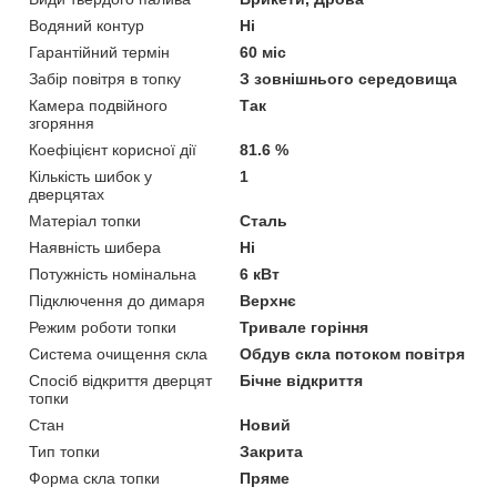
Водяний контур
Ні
Гарантійний термін
60 міс
Забір повітря в топку
З зовнішнього середовища
Камера подвійного
Так
згоряння
Коефіцієнт корисної дії
81.6 %
Кількість шибок у
1
дверцятах
Матеріал топки
Сталь
Наявність шибера
Ні
Потужність номінальна
6 кВт
Підключення до димаря
Верхнє
Режим роботи топки
Тривале горіння
Система очищення скла
Обдув скла потоком повітря
Спосіб відкриття дверцят
Бічне відкриття
топки
Стан
Новий
Тип топки
Закрита
Форма скла топки
Пряме