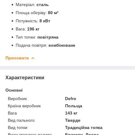
Матеріал:
сталь
Площа обігріву:
80 м²
Потужність:
8 кВт
Вага:
196 кг
Тип топки:
повітряна
Подача повітря:
комбіноване
Приховати
Характеристики
Основні
Виробник
Defro
Країна виробник
Польща
Вага
143 кг
Вид пального
Тверде
Вид топки
Традиційна топка
Види твердого палива
Брикети, Дрова