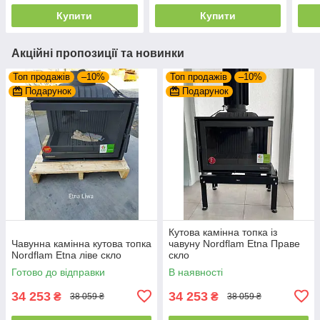
Купити
Купити
Акційні пропозиції та новинки
Топ продажів
–10%
Топ продажів
–10%
Подарунок
Подарунок
Кутова камінна топка із
Чавунна камінна кутова топка
чавуну Nordflam Etna Праве
Nordflam Etna ліве скло
скло
Готово до відправки
В наявності
34 253
34 253
₴
₴
38 059 ₴
38 059 ₴