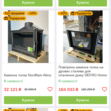
Купити
Купити
Топ продажів
–10%
–10%
Подарунок
Подарунок
Повітряна камінна топка на
дровах сталева для
Камінна топка Nordflam Atina
опалення дому DEFRO Home
PORTAL ME G з підйомними
В наявності
В наявності
дверцятами
32 121
164 033
₴
₴
35 690 ₴
182 259 ₴
Купити
Купити
Топ продажів
–10%
–10%
Подарунок