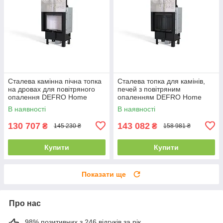
Сталева камінна пічна топка
Сталева топка для камінів,
на дровах для повітряного
печей з повітряним
опалення DEFRO Home
опаленням DEFRO Home
INTRA SM G
INTRA SM G (чорний шамот)
В наявності
В наявності
з гільйотиною
130 707
143 082
₴
₴
145 230 ₴
158 981 ₴
Купити
Купити
Показати ще
Про нас
98% позитивних з 246 відгуків за рік