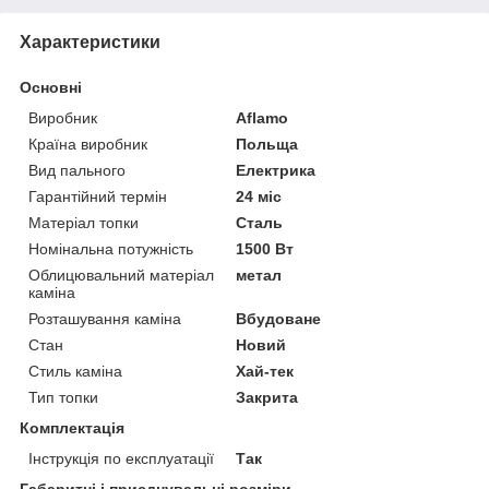
Характеристики
Основні
Виробник
Aflamo
Країна виробник
Польща
Вид пального
Електрика
Гарантійний термін
24 міс
Матеріал топки
Сталь
Номінальна потужність
1500 Вт
Облицювальний матеріал
метал
каміна
Розташування каміна
Вбудоване
Стан
Новий
Стиль каміна
Хай-тек
Тип топки
Закрита
Комплектація
Інструкція по експлуатації
Так
Габаритні і приєднувальні розміри