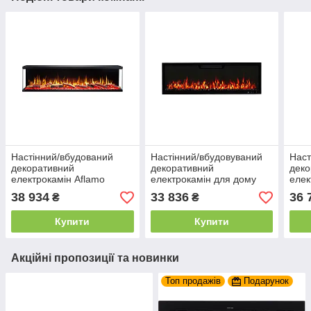
Настінний/вбудований
Настінний/вбудовуваний
Наст
декоративний
декоративний
деко
електрокамін Aflamo
електрокамін для дому
елек
Unique 80 NH (без
Aflamo Elite 107 довжина
Afla
38 934
33 836
36 
₴
₴
обігріву) 80 см
107 см
Купити
Купити
Акційні пропозиції та новинки
Топ продажів
Подарунок