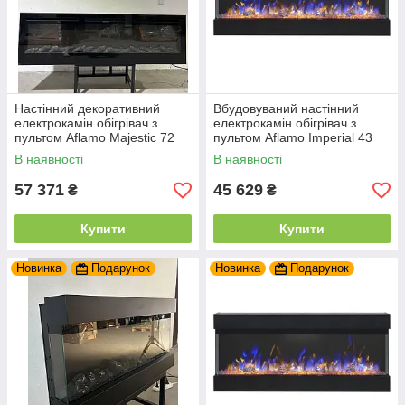
Настінний декоративний
Вбудовуваний настінний
електрокамін обігрівач з
електрокамін обігрівач з
пультом Aflamo Majestic 72
пультом Aflamo Imperial 43
вбудовуваний електричний
електричне вогнище для
В наявності
В наявності
камін 183 см
дому 110 см
57 371
45 629
₴
₴
Купити
Купити
Новинка
Подарунок
Новинка
Подарунок