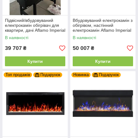
Підвісний/вбудовуваний
Вбудовуваний електрокамін з
електрокамін обігрівач для
обігрівом, настінний
квартири, дачі Aflamo Imperial
електрокамін Aflamo Imperial
36 електричний камін 93 см
50 127 см
В наявності
В наявності
39 707
50 007
₴
₴
Купити
Купити
Топ продажів
Подарунок
Новинка
Подарунок