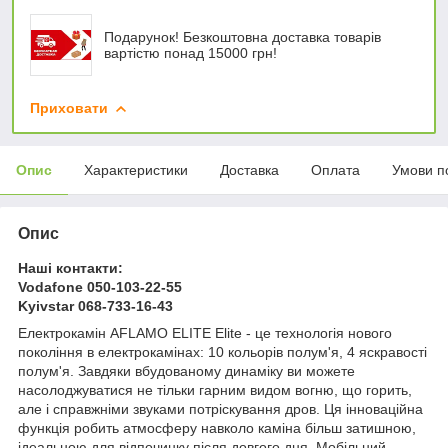
Подарунок! Безкоштовна доставка товарів
вартістю понад 15000 грн!
Приховати
Опис
Характеристики
Доставка
Оплата
Умови п
Опис
Наші контакти:
Vodafone 050-103-22-55
Kyivstar 068-733-16-43
Електрокамін AFLAMO ELITE Elite - це технологія нового
покоління в електрокамінах: 10 кольорів полум'я, 4 яскравості
полум'я. Завдяки вбудованому динаміку ви можете
насолоджуватися не тільки гарним видом вогню, що горить,
але і справжніми звуками потріскування дров. Ця інноваційна
функція робить атмосферу навколо каміна більш затишною,
ідеальною для відпочинку після довгого дня. Мобільний