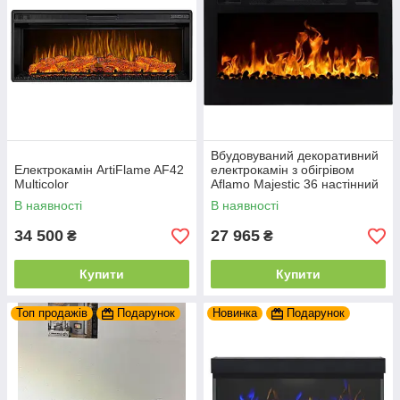
Вбудовуваний декоративний
Електрокамін ArtiFlame AF42
електрокамін з обігрівом
Multicolor
Aflamo Majestic 36 настінний
електрокамін 92 см
В наявності
В наявності
34 500
27 965
₴
₴
Купити
Купити
Топ продажів
Подарунок
Новинка
Подарунок