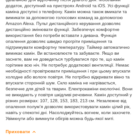
додаток, доступний на пристроях Android та iOS. Усі функції
каміна доступні з телефону. Камін можна також вмикати та
вимикати за допомогою голосових команд за допомогою
Amazon Alexa. Пульт дистанційного керування дозволяє
дистанційно змінювати функції. Забезпечує комфортне
використання без потреби вставати з дивана. Функція
опалення дозволяє швидко прогріти приміщення та
підтримувати комфортну температуру. Таймер автоматично
вимикає камін. Ви встановлюєте та забуваєте. Якщо ви
заснете, вам не доведеться турбуватися про те, що камін
горітиме всю ніч. Не потребує додаткової вентиляції. Немає
необхідності провітрювати приміщення і при цьому впускати
холодне або вологе повітря. Не потрібно відкривати вікно та
впускати сторонній шум. Скло каміна не нагрівається,
безпечне для дітей та тварин. Електрокаміни екологічні. Вони
не викидають у повітря шкідливі речовини. Камін доступний у
різних розмірах: 107, 128, 153, 183, 213 см. Незалежне від
опалення полум'я дозволяє використовувати камін цілий рік,
навіть у спекотні дні. Насолоджуйтесь вогнем, коли захочете.
Увімкнути або вимкнути обігрів можна будь-якої миті.
Приховати