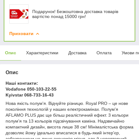
Подарунок! Безкоштовна доставка товарів
вартістю понад 15000 грн!
Приховати
Опис
Характеристики
Доставка
Оплата
Умови п
Опис
Наші контакти:
Vodafone 050-103-22-55
Kyivstar 068-733-16-43
Нова якість полум'я. Відчуйте різницю. Royal PRO – це нове
покоління технологій у наших електрокамінах. Полум'я
AFLAMO PLUS дає ще більш реалістичний ефект. 3 кольори
полум'я та 13 кольорів підсвічування каміна. Надзвичайно
компактний дизайн, висота лише 38 см! Мінімалістська форма
дозволяє йому ідеально вписатися в будь-який інтер'єр,
забезпечуючи не лише економію місця, але й неповторний