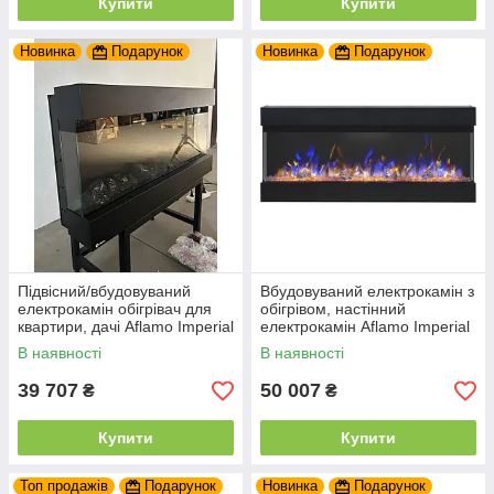
Купити
Купити
Новинка
Подарунок
Новинка
Подарунок
Підвісний/вбудовуваний
Вбудовуваний електрокамін з
електрокамін обігрівач для
обігрівом, настінний
квартири, дачі Aflamo Imperial
електрокамін Aflamo Imperial
36 електричний камін 93 см
50 127 см
В наявності
В наявності
39 707
50 007
₴
₴
Купити
Купити
Топ продажів
Подарунок
Новинка
Подарунок