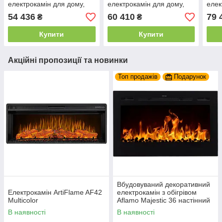
електрокамін для дому,
електрокамін для дому,
елек
Aflamo Royal PRO 120
Aflamo Royal PRO 140
Uniq
54 436
60 410
79 
₴
₴
Купити
Купити
Акційні пропозиції та новинки
Топ продажів
Подарунок
Вбудовуваний декоративний
Електрокамін ArtiFlame AF42
електрокамін з обігрівом
Multicolor
Aflamo Majestic 36 настінний
електрокамін 92 см
В наявності
В наявності