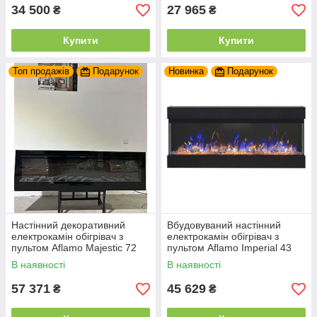
34 500
27 965
₴
₴
Купити
Купити
Топ продажів
Подарунок
Новинка
Подарунок
Настінний декоративний
Вбудовуваний настінний
електрокамін обігрівач з
електрокамін обігрівач з
пультом Aflamo Majestic 72
пультом Aflamo Imperial 43
вбудовуваний електричний
електричне вогнище для
В наявності
В наявності
камін 183 см
дому 110 см
57 371
45 629
₴
₴