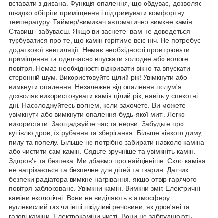
вставати з дивана. Функція опалення, що обдуває, дозволяє
швидко обігріти приміщення і підтримувати комфортну
температуру. Таймер/вимикач автоматично вимкне камін.
Ставиш і забуваєш. Якщо ви заснете, вам не доведеться
турбуватися про те, що камін горітиме всю ніч. Не потребує
додаткової вентиляції. Немає необхідності провітрювати
приміщення та одночасно впускати холодне або вологе
повітря. Немає необхідності відкривати вікно та впускати
сторонній шум. Використовуйте цілий рік! Увімкнути або
вимкнути опалення. Незалежне від опалення полум'я
дозволяє використовувати камін цілий рік, навіть у спекотні
дні. Насолоджуйтесь вогнем, коли захочете. Ви можете
увімкнути або вимкнути опалення будь-якої миті. Легко
використати. Заощаджуйте час та нерви. Забудьте про
купівлю дров, їх рубання та зберігання. Більше ніякого диму,
пилу та попелу. Більше не потрібно забирати навколо каміна
або чистити сам камін. Сядьте зручніше та увімкніть камін.
Здоров'я та безпека. Ми дбаємо про найцінніше. Скло каміна
не нагрівається та безпечне для дітей та тварин. Датчик
безпеки радіатора вимкне нагрівання, якщо отвір гарячого
повітря заблоковано. Увімкни камін. Вимкни зміг. Електричні
каміни екологічні. Вони не виділяють в атмосферу
вуглекислий газ чи інші шкідливі речовини, як дров'яні та
газові каміни. Електрокаміни чисті. Вони не забруднюють