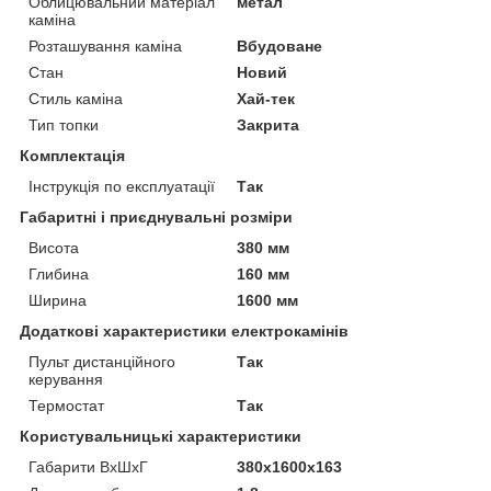
Облицювальний матеріал
метал
каміна
Розташування каміна
Вбудоване
Стан
Новий
Стиль каміна
Хай-тек
Тип топки
Закрита
Комплектація
Інструкція по експлуатації
Так
Габаритні і приєднувальні розміри
Висота
380 мм
Глибина
160 мм
Ширина
1600 мм
Додаткові характеристики електрокамінів
Пульт дистанційного
Так
керування
Термостат
Так
Користувальницькі характеристики
Габарити ВхШхГ
380х1600х163