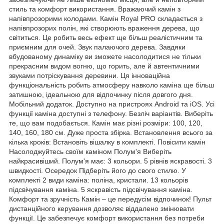
стиль та комфорт використання. Вражаючий камін з
напівпрозорими колодами. Камін Royal PRO складається з
напівпрозорих полін, які створюють враження дерева, що
світиться. Це робить весь ефект ще більш реалістичним та
приємним для очей. Звук палаючого дерева. Завдяки
вбудованому динаміку ви зможете насолодитися не тільки
прекрасним видом вогню, що горить, але й автентичними
звуками потріскування деревини. Ця інноваційна
функціональність робить атмосферу навколо каміна ще більш
затишною, ідеальною для відпочинку після довгого дня.
Мобільний додаток. Доступно на пристроях Android та iOS. Усі
функції каміна доступні з телефону. Безліч варіантів. Виберіть
те, що вам подобається. Камін має різні розміри: 100, 120,
140, 160, 180 см. Дуже проста збірка. Встановлення всього за
кілька кроків: Встановіть вішалку в комплекті. Повісити камін
Насолоджуйтесь своїм каміном Полум'я Виберіть
найкрасивіший. Полум'я має: 3 кольори. 5 рівнів яскравості. 3
швидкості. Осередок Підберіть його до свого стилю. У
комплекті 2 види каміна: поліна, кристали. 13 кольорів
підсвічування каміна. 5 яскравість підсвічування каміна.
Комфорт та зручність Камін – це передусім відпочинок! Пульт
дистанційного керування дозволяє віддалено змінювати
функції. Це забезпечує комфорт використання без потреби