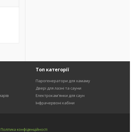
Топ категорії
Парогенератори для хамаму
Двері для лазні та сауни
марів
Електрокам'янки для саун
Інфрачервоні кабіни
|
Політика конфіденційності