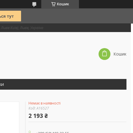
Кошик
Львів Київ), Львів, Україна
Кошик
ки
Немає в наявності
Код:
А16527
2 193 ₴