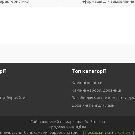
арактеристики
Інформація для замовлення
рії
Топ категорії
Камінні решітки
и
Камінні набори, дровниці
ени, буржуйки
Засоби для чистки камінів та ди
Дров'яні печі для лазні
Сайт створений на маркетплейсі
Prom.ua
Продавець на Bigl.ua
Kamin Sauna Group - каміни, печі, сауни, бані, хамами, барбекю та грилі. |
Поскаржитися на контент