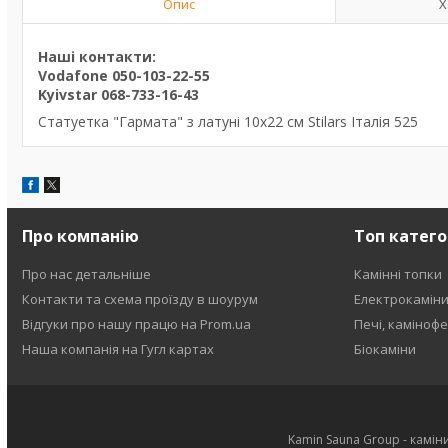
Опис
Х
Наші контакти:
Vodafone 050-103-22-55
Kyivstar 068-733-16-43
Статуетка "Гармата" з латуні 10х22 см Stilars Італія 525
Про компанію
Топ катего
Про нас детальніше
Камінні топки
Контакти та схема проїзду в шоурум
Електрокамін
Відгуки про нашу працю на Prom.ua
Печі, каміноф
Наша компанія на Гугл картах
Біокаміни