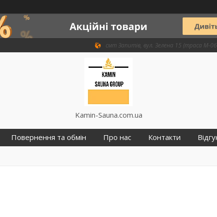
смт Запитів, вул. Зелена 15 (траса М-06 
Kamin-Sauna.com.ua
Повернення та обмін
Про нас
Контакти
Відгу