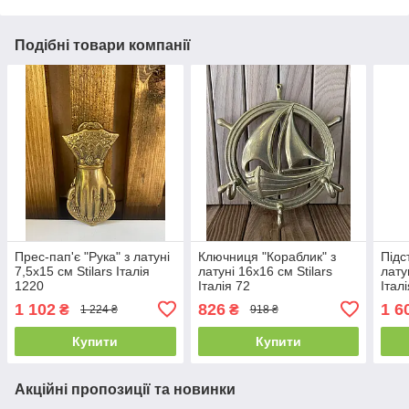
Подібні товари компанії
Прес-пап'є "Рука" з латуні
Ключниця "Кораблик" з
Підс
7,5х15 см Stilars Італія
латуні 16х16 см Stilars
лату
1220
Італія 72
Італ
1 102
826
1 6
₴
₴
1 224 ₴
918 ₴
Купити
Купити
Акційні пропозиції та новинки