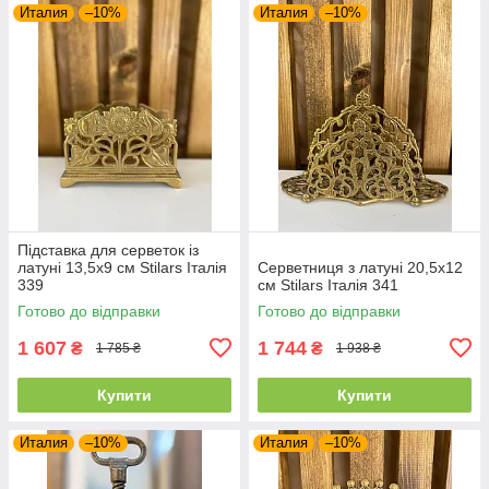
Италия
–10%
Италия
–10%
Підставка для серветок із
латуні 13,5х9 см Stilars Італія
Серветниця з латуні 20,5х12
339
см Stilars Італія 341
Готово до відправки
Готово до відправки
1 607
1 744
₴
₴
1 785 ₴
1 938 ₴
Купити
Купити
Италия
–10%
Италия
–10%