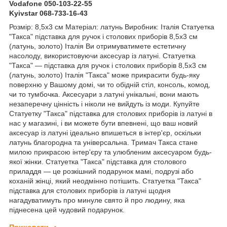
Vodafone 050-103-22-55
Kyivstar 068-733-16-43
Розмір: 8,5х3 см Матеріал: латунь Виробник: Італія Статуетка
"Такса" підставка для ручок і столових приборів 8,5х3 см
(латунь, золото) Італія Ви отримуватимете естетичну
насолоду, використовуючи аксесуар із латуні. Статуетка
"Такса" — підставка для ручок і столових приборів 8,5х3 см
(латунь, золото) Італія "Такса" може прикрасити будь-яку
поверхню у Вашому домі, чи то обідній стіл, консоль, комод,
чи то тумбочка. Аксесуари з латуні унікальні, вони мають
незаперечну цінність і ніколи не вийдуть із моди. Купуйте
Статуетку "Такса" підставка для столових приборів із латуні в
нас у магазині, і ви можете бути впевнені, що ваш новий
аксесуар із латуні ідеально впишеться в інтер'єр, оскільки
латунь благородна та універсальна. Тримач Такса стане
милою прикрасою інтер'єру та улюбленим аксесуаром будь-
якої жінки. Статуетка "Такса" підставка для столового
приладдя — це розкішний подарунок мамі, подрузі або
коханій жінці, який неодмінно потішить. Статуетка "Такса"
підставка для столових приборів із латуні щодня
нагадуватимуть про минуле свято й про людину, яка
піднесена цей чудовий подарунок.
Приховати