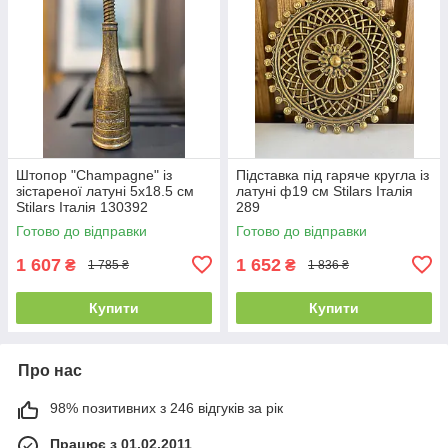
Штопор "Champagne" із
Підставка під гаряче кругла із
зістареної латуні 5х18.5 см
латуні ф19 см Stilars Італія
Stilars Італія 130392
289
Готово до відправки
Готово до відправки
1 607
1 652
₴
₴
1 785 ₴
1 836 ₴
Купити
Купити
Про нас
98% позитивних з 246 відгуків за рік
Працює з 01.02.2011