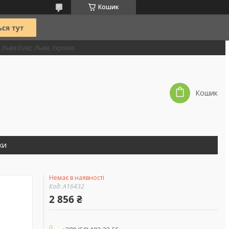
Кошик
Львів Київ), Львів, Україна
Кошик
ки
Немає в наявності
Код:
А16432
2 856 ₴