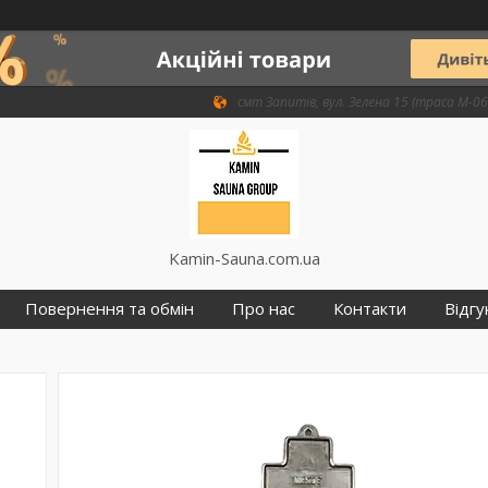
смт Запитів, вул. Зелена 15 (траса М-06 
Kamin-Sauna.com.ua
Повернення та обмін
Про нас
Контакти
Відгу