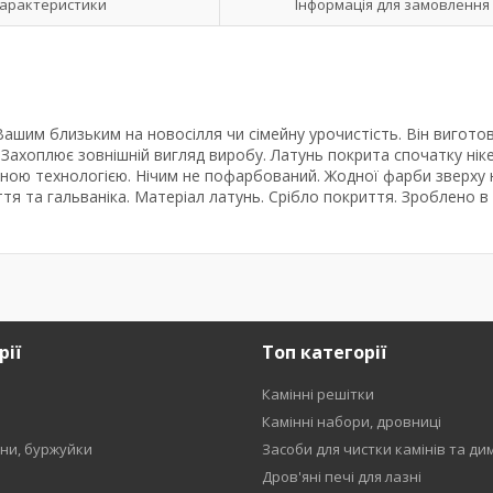
арактеристики
Інформація для замовлення
ашим близьким на новосілля чи сімейну урочистість. Він вигото
. Захоплює зовнішній вигляд виробу. Латунь покрита спочатку нік
инною технологією. Нічим не пофарбований. Жодної фарби зверху
иття та гальваніка. Матеріал латунь. Срібло покриття. Зроблено в І
рії
Топ категорії
Камінні решітки
и
Камінні набори, дровниці
ени, буржуйки
Засоби для чистки камінів та ди
Дров'яні печі для лазні