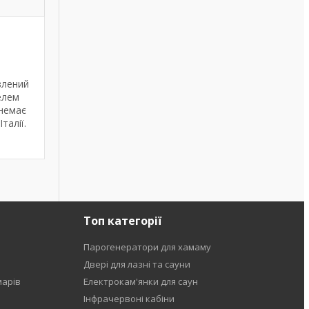
влений
елем
 немає
талії.
Топ категорії
Парогенератори для хамаму
Двері для лазні та сауни
марів
Електрокам'янки для саун
Інфрачервоні кабіни