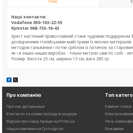
Опис
Х
Наші контакти:
Vodafone 050-103-22-55
Kyivstar 068-733-16-43
Хрест настінний православний стане чудовим подарунком В
досвідченими італійськими майстрами із якісних матеріалів
методом гальваніки і потім сріблом із патиною за старов
як і в інших наших виробах - тільки метали самі по собі - л
Розмір: Висота 25 см, ширина 13 см, вага 280 гр.
Про компанію
Топ катего
Про нас детальніше
Камінні топки
Контакти та схема проїзду в шоурум
Електрокамін
Відгуки про нашу працю на Prom.ua
Печі, каміноф
Наша компанія на Гугл картах
Біокаміни