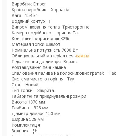
Виробник Ember
Країна виробник Хорватія
Вага 154 кг
Водяний контур Ні
Випромінювання тепла Тристороннє
Камера подвійного згоряння Так
Коефіцієнт корисної дії 82%
Матеріал топки Шамот
Номінальна потужність 7000 Вт
Облицювальний матеріал печі-
каміна
Підключення до димаря Верхнє
Розташування печі-каміна
Спалювання палива на колосникових гратах Так
Система чистого горіння Так
Стан Новий
Тип топки Закрита
Габаритні та приєднувальні розміри
Висота 1370 мм
Глибина 528 мм
Діаметр димаря 150 мм
Ширина 528 мм
Комплектація
Зольник ¦Ні