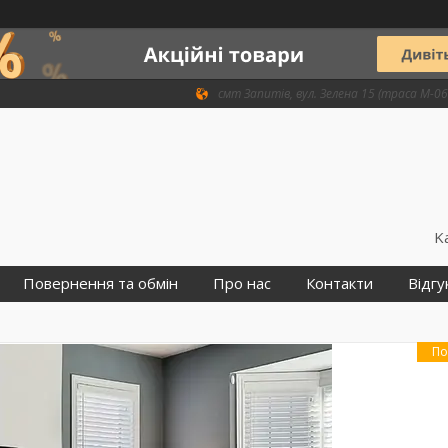
смт Запитів, вул. Зелена 15 (траса М-06 
K
Повернення та обмін
Про нас
Контакти
Відгу
По