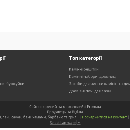
рії
Топ категорії
Камінні решітки
и
Камінні набори, дровниці
ени, буржуйки
Засоби для чистки камінів та ди
Дров'яні печі для лазні
Сайт створений на маркетплейсі
Prom.ua
Продавець на Bigl.ua
Kamin Sauna Group - каміни, печі, сауни, бані, хамами, барбекю та грилі. |
Поскаржитися на контент
Select Language
▼