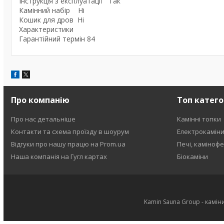
Інструкція з експлуатації Так
Камінний набір Ні
Кошик для дров Ні
Характеристики
Гарантійний термін 84
Про компанію
Топ катего
Про нас детальніше
Камінні топки
Контакти та схема проїзду в шоурум
Електрокамін
Відгуки про нашу працю на Prom.ua
Печі, каміноф
Наша компанія на Гугл картах
Біокаміни