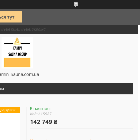
Львів Київ), Львів, Україна
amin-Sauna.com.ua
ки
В наявності
дарунок
Код:
А15987
142 749 ₴