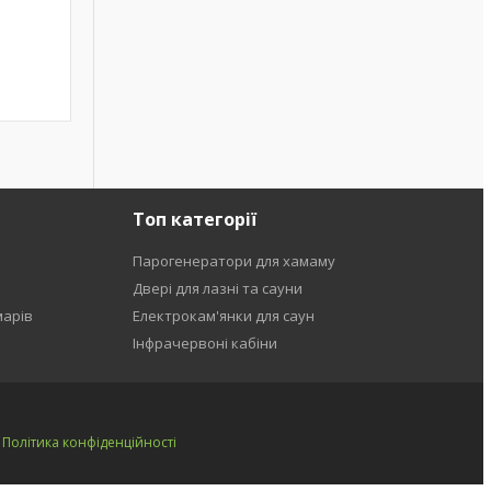
Топ категорії
Парогенератори для хамаму
Двері для лазні та сауни
марів
Електрокам'янки для саун
Інфрачервоні кабіни
|
Політика конфіденційності