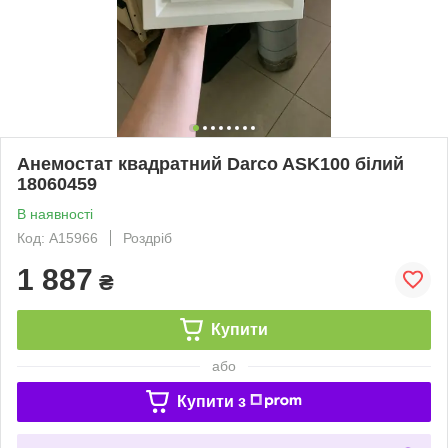
Анемостат квадратний Darco ASK100 білий
18060459
В наявності
Код: А15966
Роздріб
1 887
₴
Купити
або
Купити з