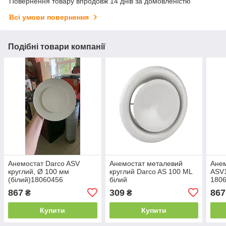
Повернення товару впродовж 14 днів за домовленістю
Всі умови повернення
Подібні товари компанії
Анемостат Darco ASV
Анемостат металевий
Анем
круглий, Ø 100 мм
круглий Darco AS 100 ML
ASV1
(білий)18060456
білий
180
867
309
867
₴
₴
Купити
Купити