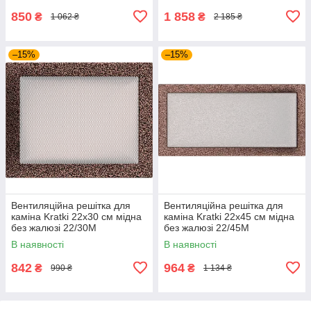
850
1 858
₴
₴
1 062 ₴
2 185 ₴
–15%
–15%
Вентиляційна решітка для
Вентиляційна решітка для
каміна Kratki 22x30 см мідна
каміна Kratki 22x45 см мідна
без жалюзі 22/30M
без жалюзі 22/45M
В наявності
В наявності
842
964
₴
₴
990 ₴
1 134 ₴