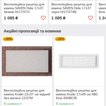
Вентиляційна решітка для
Вентиляційна решітка для
Вент
каміна SAVEN Hide 17x37
каміна SAVEN Hide 17x37
камі
бежеві H/17/37/C
чорні H/17/37/BL
біла
1 085
1 085
1 2
₴
₴
Акційні пропозиції та новинки
–20%
–15%
Вентиляційна решітка для
Вентиляційна решітка для
каміна Kratki 22x37 см мідний
каміна Kratki 17х49 см АВС
без жалюзі 22/37M
біла 49ABC/B
В наявності
В наявності