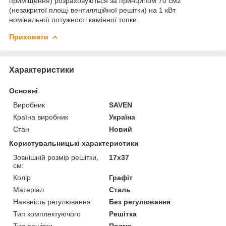
приміщення) розраховуються за принципом 70 см2
(незакритої площі вентиляційної решітки) на 1 кВт
номінальної потужності камінної топки.
Приховати
Характеристики
Основні
Виробник
SAVEN
Країна виробник
Україна
Стан
Новий
Користувальницькі характеристики
Зовнішній розмір решітки,
17x37
см:
Колір
Графіт
Матеріал
Сталь
Наявність регулювання
Без регулювання
Тип комплектуючого
Решітка
Тип решітки
Пряма