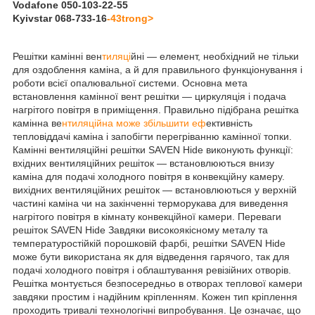
Vodafone 050-103-22-55
Kyivstar 068-733-16
-43trong>
Решітки камінні вен
тиляці
йні — елемент, необхідний не тільки
для оздоблення каміна, а й для правильного функціонування і
роботи всієї опалювальної системи. Основна мета
встановлення камінної вент решітки — циркуляція і подача
нагрітого повітря в приміщення. Правильно підібрана решітка
камінна ве
нтиляційна може збільшити еф
ективність
тепловіддачі каміна і запобігти перегріванню камінної топки.
Камінні вентиляційні решітки SAVEN Hide виконують функції:
вхідних вентиляційних решіток — встановлюються внизу
каміна для подачі холодного повітря в конвекційну камеру.
вихідних вентиляційних решіток — встановлюються у верхній
частині каміна чи на закінченні терморукава для виведення
нагрітого повітря в кімнату конвекційної камери. Переваги
решіток SAVEN Hide Завдяки високоякісному металу та
температуростійкій порошковій фарбі, решітки SAVEN Hide
може бути використана як для відведення гарячого, так для
подачі холодного повітря і облаштування ревізійних отворів.
Решітка монтується безпосередньо в отворах теплової камери
завдяки простим і надійним кріпленням. Кожен тип кріплення
проходить тривалі технологічні випробування. Це означає, що