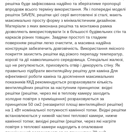
решітка буде зафіксована надійно та зберігатиме пропорції
впродовж всього терміну використання. Як і попередні моделі
решіток SAVEN, решітки цієї серії виготовлені зі сталі, мають
максимально просту форму з мінімалістичним дизайном.
Матеріали з яких виконана решітка та монтажна рамка
дозволяють використовувати їх в більшості будівельних стін та
каркасів різних товщин. Завдяки простоті та гладким
поверхням решітки легко очистити, а масивна надійна
конструкція забезпечить довговічність. Використання якісного
покриття захистить решітки від різкого перепаду температур,
корозії та дії навколишнього середовища. Спеціальні жалюзі,
що не регулюються, приховують отвір і декорують стіну. Як
правильно підібрати вентиляційну решітку для каміна Для
ефективної роботи каміна та досягнення максимальних
показників ККД рекомендується розраховувати кількість
вентиляційних решіток за наступним принципом: вхідні
решітки (решітки, через які в теплову камеру заходить
холодне повітря з приміщення) розраховуються за
принципом 50 см2 (незакритої площі вентиляційної решітки)
на 1 кВт номінальної потужності камінної топки. Вхідні решітки
встановлюються у нижній частині теплової камери, нижче
камінної топки; вихідні решітки (решітки, через які нагріте
повітря з теплової камери надходить в опалюване