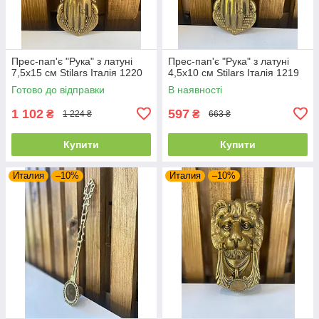
Прес-пап'є "Рука" з латуні
Прес-пап'є "Рука" з латуні
7,5х15 см Stilars Італія 1220
4,5х10 см Stilars Італія 1219
Готово до відправки
В наявності
1 102
597
₴
₴
1 224 ₴
663 ₴
Купити
Купити
Италия
–10%
Италия
–10%