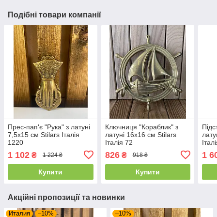
Подібні товари компанії
Прес-пап'є "Рука" з латуні
Ключниця "Кораблик" з
Підс
7,5х15 см Stilars Італія
латуні 16х16 см Stilars
лату
1220
Італія 72
Італ
1 102
826
1 6
₴
₴
1 224 ₴
918 ₴
Купити
Купити
Акційні пропозиції та новинки
Италия
–10%
–10%