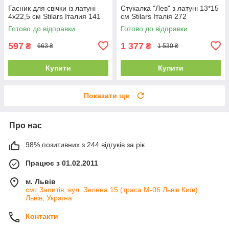
Гасник для свічки із латуні
Стукалка "Лев" з латуні 13*15
4х22,5 см Stilars Італия 141
см Stilars Італія 272
Готово до відправки
Готово до відправки
597
1 377
₴
₴
663 ₴
1 530 ₴
Купити
Купити
Показати ще
Про нас
98% позитивних з 244 відгуків за рік
Працює з 01.02.2011
м. Львів
смт Запитів, вул. Зелена 15 (траса М-06 Львів Київ),
Львів, Україна
Контакти