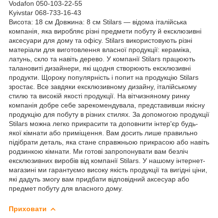
Vodafon 050-103-22-55
Kyivstar 068-733-16-43
Висота: 18 см Довжина: 8 см Stilars — відома італійська
компанія, яка виробляє різні предмети побуту й ексклюзивні
аксесуари для дому та офісу. Stilars використовують різні
матеріали для виготовлення власної продукції: кераміка,
латунь, скло та навіть дерево. У компанії Stilars працюють
талановиті дизайнери, які щодня створюють ексклюзивні
продукти. Щороку популярність і попит на продукцію Stilars
зростає. Все завдяки ексклюзивному дизайну, італійському
стилю та високій якості продукції. На вітчизняному ринку
компанія добре себе зарекомендувала, представивши якісну
продукцію для побуту в різних стилях. За допомогою продукції
Stilars можна легко прикрасити та доповнити інтер'єр будь-
якої кімнати або приміщення. Вам досить лише правильно
підібрати деталь, яка стане справжньою прикрасою або навіть
родзинкою кімнати. Ми готові запропонувати вам безліч
ексклюзивних виробів від компанії Stilars. У нашому інтернет-
магазині ми гарантуємо високу якість продукції та вигідні ціни,
які дадуть змогу вам придбати відповідний аксесуар або
предмет побуту для власного дому.
Приховати