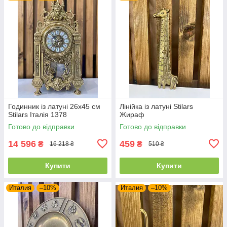
Годинник із латуні 26х45 см
Лінійка із латуні Stilars
Stilars Італія 1378
Жираф
Готово до відправки
Готово до відправки
14 596
459
₴
₴
16 218 ₴
510 ₴
Купити
Купити
Италия
–10%
Италия
–10%