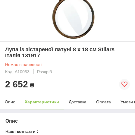
Лупа із зістареної латуні 8 х 18 см Stilars
Італія 131917
Немає в наявності
Код: А10053
Роздріб
2 652
₴
Опис
Характеристики
Доставка
Оплата
Умови 
Опис
Наші контакти :