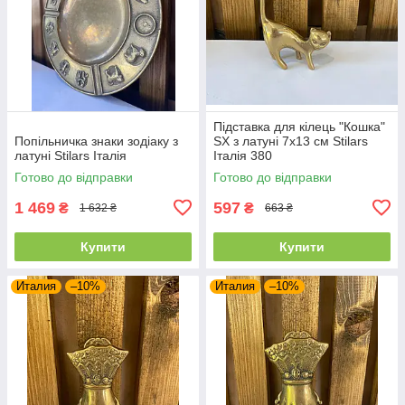
Підставка для кілець "Кошка"
Попільничка знаки зодіаку з
SX з латуні 7х13 см Stilars
латуні Stilars Італія
Італія 380
Готово до відправки
Готово до відправки
1 469
597
₴
₴
1 632 ₴
663 ₴
Купити
Купити
Италия
–10%
Италия
–10%