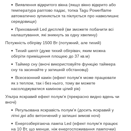
Виявлення відкритого вікна (якщо вікно відкрито або
температура раптово падає, топка Tagu Powerflame
автоматично зупиняється та піклується про навколишнє
середовище)
Прихований Led дисплей (ви зможете побачити всі
налаштування, які зникнуть за одну хвилину)
Потужність обігріву 1500 Вт (потужний, але тихий)
Тихий шепіт (дуже тихий обігрівач, яким можна
обігріти приміщення площею до 37 кв.м)
Таймер сну (вночі використовуйте функцію таймера
сну та засинайте у затишній обстановці)
Всесезонний камін (ефект полум'я може працювати
як з теплом, так і без нього, тому ви можете
насолоджуватися каміном цілий рік)
Ультра яскравий ефект полум'я (прекрасно видно вдень чи
вночі)
Регульована яскравість полум'я (досить яскравий у
літні дні або витончений у затишні зимові ночі)
Енергозберігаюча лампа Led (ефект полум'я працює
на 10 Вт, що менше, ніж енергоспоживання лампочки)