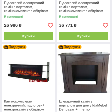
Підлоговий електричний
Підлоговий електричний
камін з порталом,
камін з порталом,
камінокомплект з обігрівом
камінокомплект з обігрівом
для дому Tagu Magna білий
Aflamo Vigo Бетон Венге +
В наявності
В наявності
LED 60 3D 90 см
26 986
36 771
₴
₴
Купити
Купити
Подарунок
Подарунок
Камінокомплекти
Електричний камін з
електричний, підлоговий
порталом для дому IdaMebel
електрокамін з обігрівом
Denpasar + Inferno