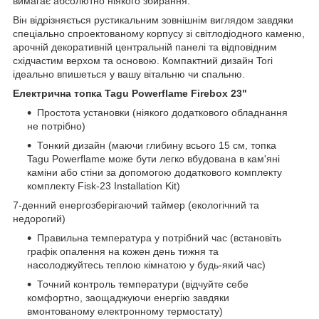
вимагає абсолютно ніякого збирання.
Він відрізняється рустикальним зовнішнім виглядом завдяки
спеціально спроектованому корпусу зі світлодіодного каменю,
арочній декоративній центральній панелі та відповідним
східчастим верхом та основою. Компактний дизайн Tori
ідеально впишеться у вашу вітальню чи спальню.
Електрична топка Tagu Powerflame Firebox 23"
Простота установки (ніякого додаткового обладнання
не потрібно)
Тонкий дизайн (маючи глибину всього 15 см, топка
Tagu Powerflame може бути легко вбудована в кам'яні
каміни або стіни за допомогою додаткового комплекту
комплекту Fisk-23 Installation Kit)
7-денний енергозберігаючий таймер (екологічний та
недорогий)
Правильна температура у потрібний час (встановіть
графік опалення на кожен день тижня та
насолоджуйтесь теплою кімнатою у будь-який час)
Точний контроль температури (відчуйте себе
комфортно, заощаджуючи енергію завдяки
вмонтованому електронному термостату)