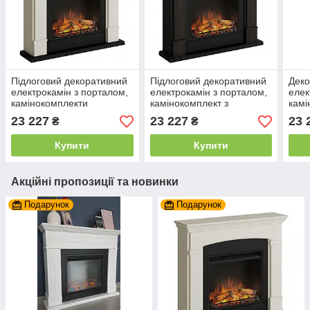
Підлоговий декоративний
Підлоговий декоративний
Деко
електрокамін з порталом,
електрокамін з порталом,
елек
камінокомплекти
камінокомплект з
камі
електричний з обігрівом
обігрівом для дому Tagu
обіг
23 227
23 227
23 
₴
₴
Tagu Helmi бежевий
Helmi венге
Tagu
Купити
Купити
Акційні пропозиції та новинки
Подарунок
Подарунок