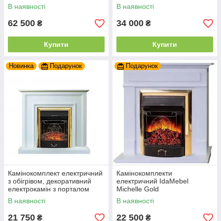
IdaMebel Blanca Vision 60
електрокамін з 3D ефектом
В наявності
В наявності
LOG (зі звуком)
(без обігріву)
62 500
34 000
₴
₴
Купити
Купити
Новинка
Подарунок
Подарунок
Камінокомплект електричний
Камінокомплекти
з обігрівом, декоративний
електричний IdaMebel
електрокамін з порталом
Michelle Gold
IdaMebel Adele Majestic Brass
В наявності
В наявності
21 750
22 500
₴
₴