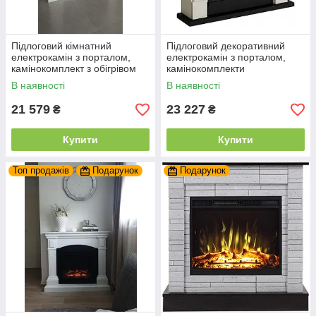
Підлоговий кімнатний
Підлоговий декоративний
електрокамін з порталом,
електрокамін з порталом,
камінокомплект з обігрівом
камінокомплекти
для дому Tagu Larsen білий
електричний з обігрівом Tagu
В наявності
В наявності
Helmi бежевий
21 579
23 227
₴
₴
Купити
Купити
Топ продажів
Подарунок
Подарунок