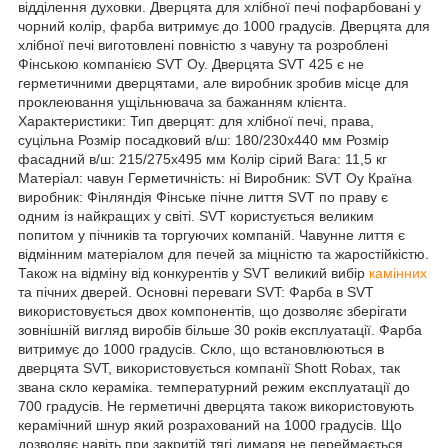
відділення духовки. Дверцята для хлібної печі пофарбовані у
чорний колір, фарба витримує до 1000 градусів. Дверцята для
хлібної печі виготовлені повністю з чавуну та розроблені
Фінською компанією SVT Oy. Дверцята SVT 425 є не
герметичними дверцятами, але виробник зробив місце для
проклеювання ущільнювача за бажанням клієнта.
Характеристики: Тип дверцят: для хлібної печі, права,
суцільна Розмір посадковий в/ш: 180/230х440 мм Розмір
фасадний в/ш: 215/275х495 мм Колір сірий Вага: 11,5 кг
Матеріал: чавун Герметичність: ні Виробник: SVT Oy Країна
виробник: Фінляндія Фінське пічне лиття SVT по праву є
одним із найкращих у світі. SVT користується великим
попитом у пічників та торгуючих компаній. Чавунне лиття є
відмінним матеріалом для печей за міцністю та жаростійкістю.
Також на відміну від конкурентів у SVT великий вибір
камінних
та пічних дверей. Основні переваги SVT: Фарба в SVT
використовується двох компонентів, що дозволяє зберігати
зовнішній вигляд виробів більше 30 років експлуатації. Фарба
витримує до 1000 градусів. Скло, що встановлюються в
дверцята SVT, використовується компанії Shott Robax, так
звана скло кераміка. температурний режим експлуатації до
700 градусів. Не герметичні дверцята також використовують
керамічний шнур який розрахований на 1000 градусів. Що
дозволяє навіть при закритій тягі димаря не переймається