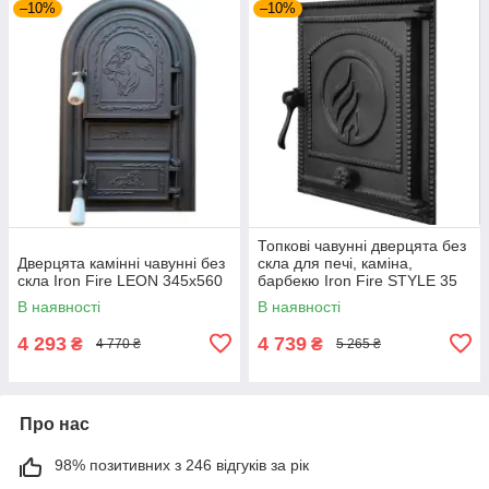
–10%
–10%
Топкові чавунні дверцята без
Дверцята камінні чавунні без
скла для печі, каміна,
скла Iron Fire LEON 345x560
барбекю Iron Fire STYLE 35
WG 350x390
В наявності
В наявності
4 293
4 739
₴
₴
4 770 ₴
5 265 ₴
Про нас
98% позитивних з 246 відгуків за рік