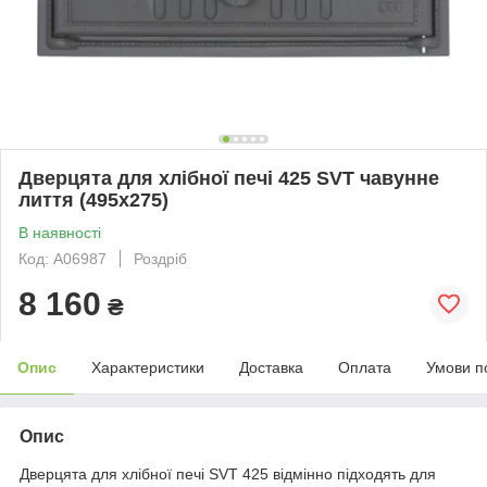
Дверцята для хлібної печі 425 SVT чавунне
лиття (495x275)
В наявності
Код: А06987
Роздріб
8 160
₴
Опис
Характеристики
Доставка
Оплата
Умови п
Опис
Дверцята для хлібної печі SVT 425 відмінно підходять для