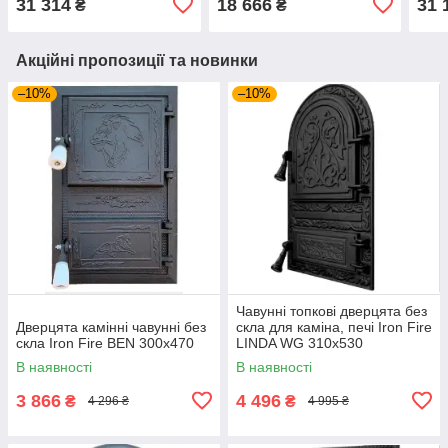
31 314
18 666
31 
₴
₴
Акційні пропозиції та новинки
–10%
–10%
Чавунні топкові дверцята без
Дверцята камінні чавунні без
скла для каміна, печі Iron Fire
скла Iron Fire BEN 300x470
LINDA WG 310x530
В наявності
В наявності
3 866
4 496
₴
₴
4 296 ₴
4 995 ₴