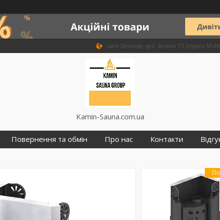
смт Запитів, вул. Зелена 15 (траса М-06 
Kamin-Sauna.com.ua
Повернення та обмін
Про нас
Контакти
Відгу
По