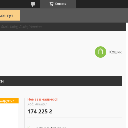
Кошик
Львів Київ), Львів, Україна
Кошик
ки
Немає в наявності
дарунок
Код:
А06897
174 225 ₴