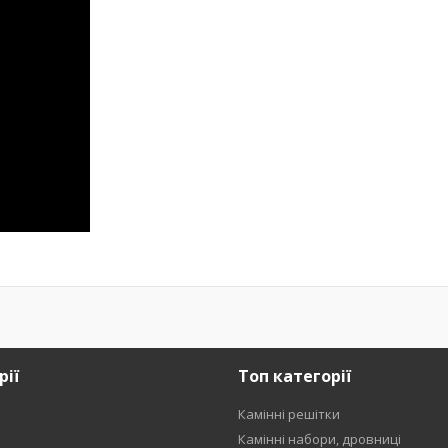
рії
Топ категорії
Камінні решітки
и
Камінні набори, дровниці