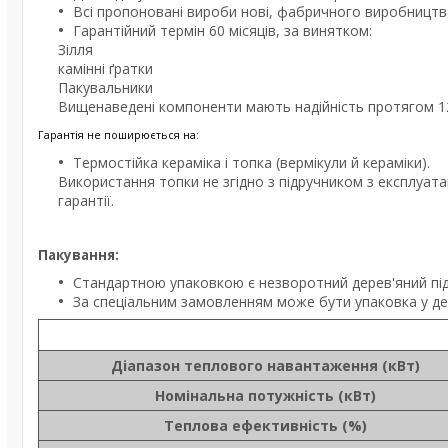
Всі пропоновані вироби нові, фабричного виробництв
Гарантійний термін 60 місяців, за винятком:
Зілля
камінні ґратки
Пакувальники
Вищенаведені компоненти мають надійність протягом 12 м
Гарантія не поширюється на:
Термостійка кераміка і топка (вермікули й кераміки).
Використання топки не згідно з підручником з експлуата
гарантії.
Пакування:
Стандартною упаковкою є незворотний дерев'яний пі
За спеціальним замовленням може бути упаковка у дер
Діапазон теплового навантаження (кВт)
Номінальна потужність (кВт)
Теплова ефективність (%)