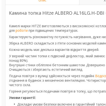
Опис
Х
Камина топка Hitze ALBERO AL16LG.H-DBI + 
Камелі марки HITZE виготовляються з високоякісної котло
для
роботи
при підвищених температурах.
Характерують різноманітну потужність нагрівання, дуже низ
Збірка ALBERO складається з п’яти основних моделей каміні
Кожна модель має декілька варіантів відкриття дверей.
У верхній частині топки є підвісний дефлектор, який зміню
понад 80%).
Внутрішні стінки обліплені бетонним шамотом. Довершено
Очищаються і зберігають естетичний вигляд.
Подача повітря з вулиці здійснюється через подвійні
Водос
з'єднання в будинок з механічною вентиляцією.
Чотиристоро
чистого скла.
Горіння регулюється подачами повітря в топку, що потра
Умови гарантії:
Докладні умови безпеки включені в гарантійний талон