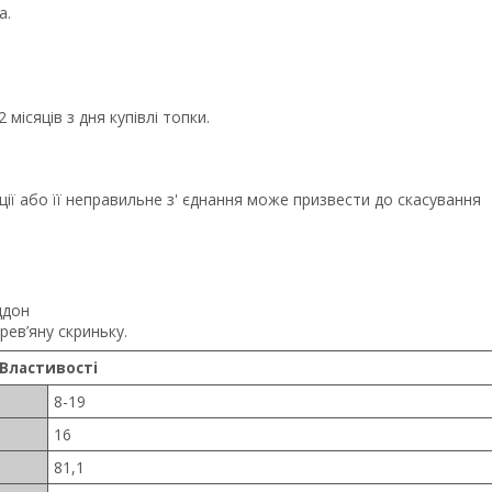
а.
ісяців з дня купівлі топки.
ції або її неправильне з' єднання може призвести до скасування
ддон
ев’яну скриньку.
Властивості
8-19
16
81,1