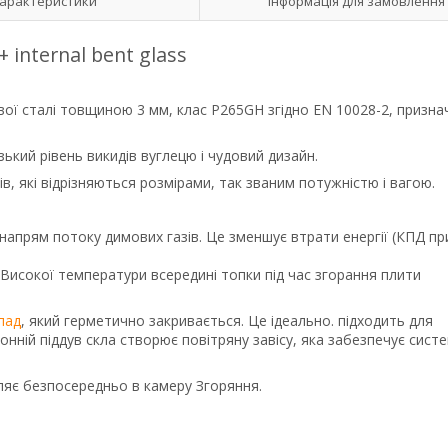
арактеристики
Інформація для замовлення
internal bent glass
вої сталі товщиною 3 мм, клас P265GH згідно EN 10028-2, призна
ький рівень викидів вуглецю і чудовий дизайн.
в, які відрізняються розмірами, так званим потужністю і вагою.
є напрям потоку димових газів. Це зменшує втрати енергії
(КПД пр
Високої температури всередині топки під час згорання плити
пад
, який герметично закривається. Це ідеально.
підходить для
нній піддув скла створює повітряну завісу, яка
забезпечує сист
пляє безпосередньо в камеру
Згоряння.
.