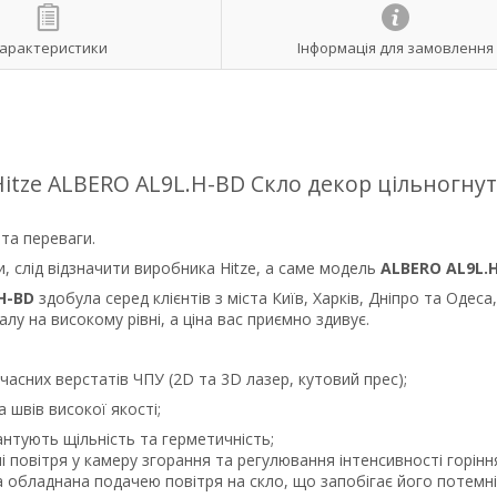
арактеристики
Інформація для замовлення
itze ALBERO AL9L.H-BD Cкло декор цільногнут
 та переваги.
ни, слід відзначити виробника Hitze, а саме модель
ALBERO AL9L.H
H-BD
здобула серед клієнтів з міста Київ, Харків, Дніпро та Одеса
лу на високому рівні, а ціна вас приємно здивує.
асних верстатів ЧПУ (2D та 3D лазер, кутовий прес);
 швів високої якості;
нтують щільність та герметичність;
і повітря у камеру згорання та регулювання інтенсивності горінн
 обладнана подачею повітря на скло, що запобігає його потемн