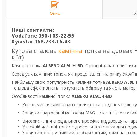
Опис
Х
Наші контакти:
Vodafone
050-103-22-55
Kyivstar
068-733-16-43
Кутова сталева
камінна
топка на дровах H
кВт)
Камінна топка
ALBERO AL9L.H
-B
D
. Основні характеристики
Серед усіх камінних топок, які представлені на ринку Украї
Найбільшу свою популярність камінна топка
ALBERO AL9L.
теплова ефективність, потужність обігріву та якість матеріа
Особливості камінної топки
ALBERO AL9L.H-B
D
Усі елементи каміна виготовляються за допомогою суч
Завдяки зварюванні методом MAG – якість та естетика
Використання спеціального профілю під дверцята гара
У нижній частині топки є дросельна заслінка для подач
Завдяки конструктивним особливостям, камінна топка