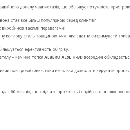
одвійного допалу чадних газів, що збільшує потужність пристрою
 вона стає все більш популярною серед клієнтів?
х виробників такими перевагами:
овану котлову сталь товщиною 4мм, яка здатна витримувати трива
більшується ефективність обігріву.
еталу – камінна топка
ALBERO AL9L.H-BD
всередині обкладаєтьс
війний повітрозабірник, який не тільки дозволить керувати проце
адає 60 місяців, що свідчить про якість і надійність опалювально