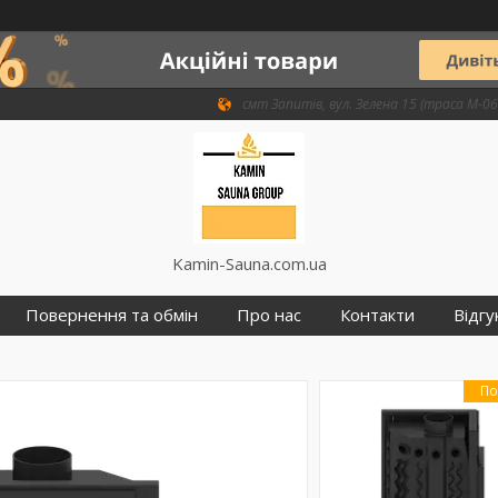
смт Запитів, вул. Зелена 15 (траса М-06 
Kamin-Sauna.com.ua
Повернення та обмін
Про нас
Контакти
Відгу
По