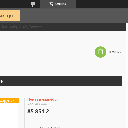
Кошик
Львів Київ), Львів, Україна
Кошик
ки
Немає в наявності
дарунок
Код:
А06848
85 851 ₴