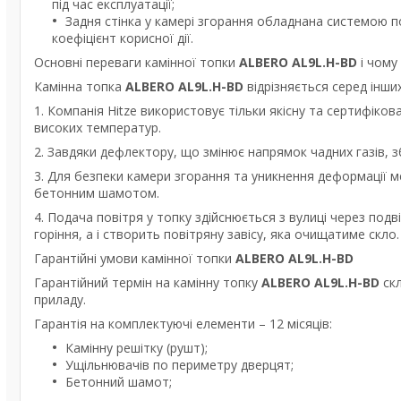
під час експлуатації;
Задня стінка у камері згорання обладнана системою п
коефіцієнт корисної дії.
Основні переваги камінної топки
ALBERO AL9L.H-B
D
і чому
Камінна топка
ALBERO AL9L.H-BD
відрізняється серед інши
1. Компанія Hitze використовує тільки якісну та сертифік
високих температур.
2. Завдяки дефлектору, що змінює напрямок чадних газів, з
3. Для безпеки камери згорання та уникнення деформації м
бетонним шамотом.
4. Подача повітря у топку здійснюється з вулиці через под
горіння, а і створить повітряну завісу, яка очищатиме скло.
Гарантійні умови камінної топки
ALBERO AL9L.H-B
D
Гарантійний термін на камінну топку
ALBERO AL9L.H-BD
скл
приладу.
Гарантія на комплектуючі елементи – 12 місяців:
Камінну решітку (рушт);
Ущільнювачів по периметру дверцят;
Бетонний шамот;