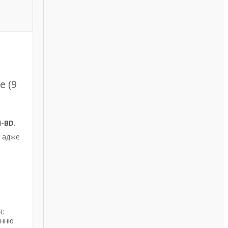
е (9
-BD.
, адже
я;
інню