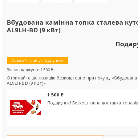
Вбудована камінна топка сталева куто
AL9LH-BD (9 кВт)
Подар
Акція «Товари у подарунок»
Ви заощаджуєте 1 500 ₴
Отримайте цю позицію безкоштовно при покупці «Вбудована к
AL9LH-BD (9 кВт)»
1 500 ₴
Подарунок! Безкоштовна доставка товарів 