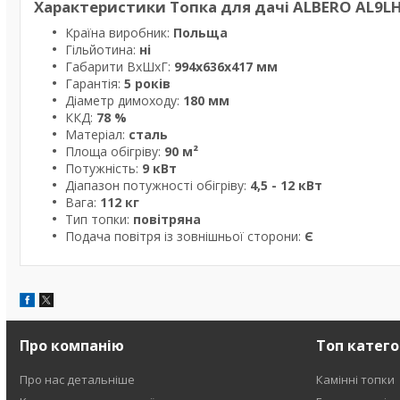
Характеристики Топка для дачі ALBERO AL9LH
Країна виробник:
Польща
Гільйотина:
ні
Габарити ВxШxГ:
994x636x417 мм
Гарантія:
5 років
Діаметр димоходу:
180 мм
ККД:
78 %
Матеріал:
сталь
Площа обігріву:
90 м²
Потужність:
9 кВт
Діапазон потужності обігріву:
4,5 - 12 кВт
Вага:
112 кг
Тип топки:
повітряна
Подача повітря із зовнішньої сторони:
Є
Про компанію
Топ катего
Про нас детальніше
Камінні топки