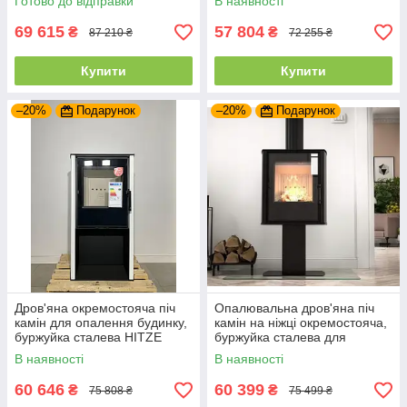
Готово до відправки
В наявності
69 615
57 804
₴
₴
87 210 ₴
72 255 ₴
Купити
Купити
–20%
Подарунок
–20%
Подарунок
Дров'яна окремостояча піч
Опалювальна дров'яна піч
камін для опалення будинку,
камін на ніжці окремостояча,
буржуйка сталева HITZE
буржуйка сталева для
CANE S
будинку Hitze CANE SF
В наявності
В наявності
60 646
60 399
₴
₴
75 808 ₴
75 499 ₴