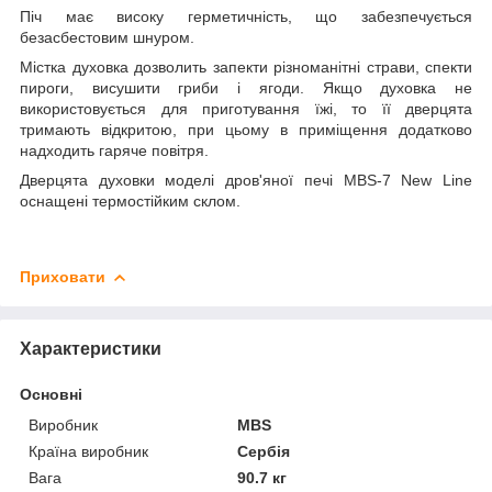
Піч має високу герметичність, що забезпечується
безасбестовим шнуром.
Містка духовка дозволить запекти різноманітні страви, спекти
пироги, висушити гриби і ягоди. Якщо духовка не
використовується для приготування їжі, то її дверцята
тримають відкритою, при цьому в приміщення додатково
надходить гаряче повітря.
Дверцята духовки моделі дров'яної печі MBS-7 New Line
оснащені термостійким склом.
Приховати
Характеристики
Основні
Виробник
MBS
Країна виробник
Сербія
Вага
90.7 кг