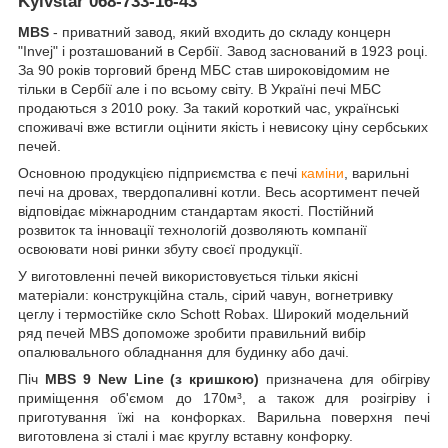
Kyivstar
068-733-16-43
MBS
- приватний завод, який входить до складу концерн
"Invej" і розташований в Сербії. Завод заснований в 1923 році.
За 90 років торговий бренд МБС став широковідомим не
тільки в Сербії але і по всьому світу. В Україні печі МБС
продаються з 2010 року. За такий короткий час, українські
споживачі вже встигли оцінити якість і невисоку ціну сербських
печей.
Основною продукцією підприємства є печі
каміни
, варильні
печі на дровах, твердопаливні котли. Весь асортимент печей
відповідає міжнародним стандартам якості. Постійний
розвиток та інновації технологій дозволяють компанії
освоювати нові ринки збуту своєї продукції.
У виготовленні печей використовується тільки якісні
матеріали: конструкційна сталь, сірий чавун, вогнетривку
цеглу і термостійке скло Schott Robax. Широкий модельний
ряд печей MBS допоможе зробити правильний вибір
опалювального обладнання для будинку або дачі.
Піч
MBS 9 New Line (з кришкою)
призначена для обігріву
приміщення об'ємом до 170м³, а також для розігріву і
приготування їжі на конфорках. Варильна поверхня печі
виготовлена зі сталі і має круглу вставну конфорку.