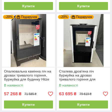
Купити
Купити
–20%
Подарунок
–20%
Подарунок
Опалювальна камінна піч на
Сталева дров'яна піч
дровах тривалого горіння,
буржуйка на дровах
буржуйка для будинку Hitze
тривалого горіння для
LYNX S
обігріву приватного будинку
В наявності
В наявності
Hitze LUPO S
57 268
63 695
₴
₴
71 585 ₴
79 619 ₴
Купити
Купити