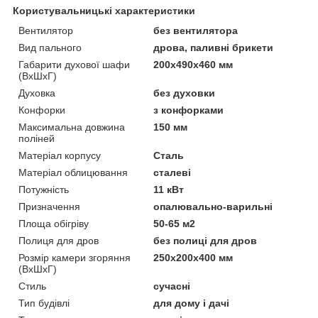
Користувальницькі характеристики
Вентилятор
без вентилятора
Вид пального
дрова, паливні брикети
Габарити духової шафи
200х490х460 мм
(ВхШхГ)
Духовка
без духовки
Конфорки
з конфорками
Максимальна довжина
150 мм
поліней
Матеріал корпусу
Сталь
Матеріал облицювання
сталеві
Потужність
11 кВт
Призначення
опалювально-варильні
Площа обігріву
50-65 м2
Полиця для дров
без полиці для дров
Розмір камери згоряння
250x200x400 мм
(ВхШхГ)
Стиль
сучасні
Тип будівлі
для дому і дачі