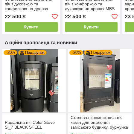
піч з духовкою та
піч з конфоркою та
вари
конфоркою на дровах
духовкою на дровах MBS
дров
MBS 7 New Line бежевий
7 New Line коричневий (з
кон
22 500
22 500
23 
₴
₴
(з кришкою) лівий
кришкою) лівий
Line
ліви
Купити
Купити
Акційні пропозиції та новинки
–20%
Подарунок
–20%
Подарунок
Сталева окремостояча піч
Радіальна піч Color Stove
камін для опалення
Si_7 BLACK STEEL
заміського будинку, буржуйка
на дровах Hitze LYNX B