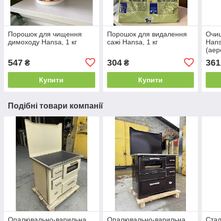
Порошок для чищення
Порошок для видалення
Очищ
димоходу Hansa, 1 кг
сажі Hansa, 1 кг
Hans
(аер
547
304
361
₴
₴
Купити
Купити
Подібні товари компанії
Опалювально-варильна
Опалювально-варильна
Стал