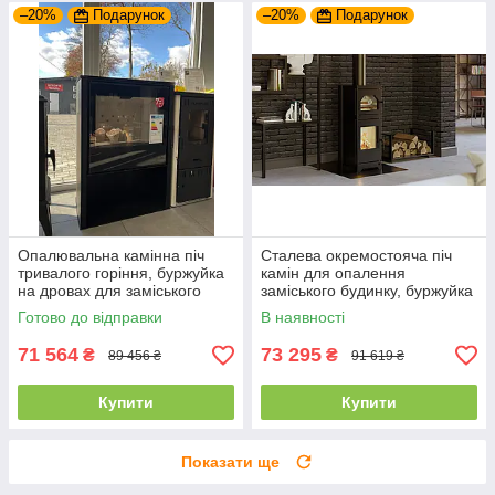
–20%
Подарунок
–20%
Подарунок
Опалювальна камінна піч
Сталева окремостояча піч
тривалого горіння, буржуйка
камін для опалення
на дровах для заміського
заміського будинку, буржуйка
будинку Hitze LUPO M
на дровах Hitze LYNX O
Готово до відправки
В наявності
71 564
73 295
₴
₴
89 456 ₴
91 619 ₴
Купити
Купити
Показати ще