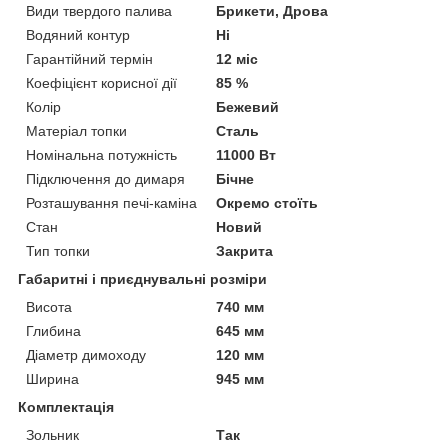
Види твердого палива
Брикети, Дрова
Водяний контур
Ні
Гарантійний термін
12 міс
Коефіцієнт корисної дії
85 %
Колір
Бежевий
Матеріал топки
Сталь
Номінальна потужність
11000 Вт
Підключення до димаря
Бічне
Розташування печі-каміна
Окремо стоїть
Стан
Новий
Тип топки
Закрита
Габаритні і приєднувальні розміри
Висота
740 мм
Глибина
645 мм
Діаметр димоходу
120 мм
Ширина
945 мм
Комплектація
Зольник
Так