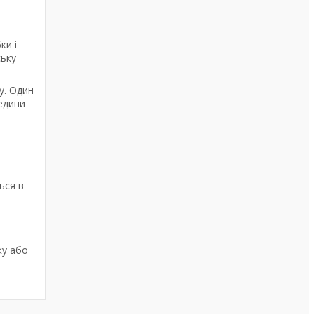
ки і
ську
у. Один
едини
ься в
ку або