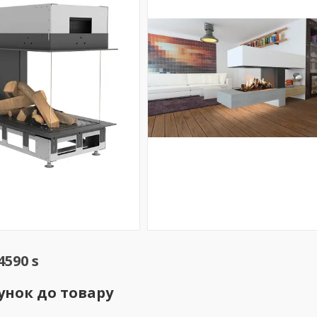
590 s
унок до товару