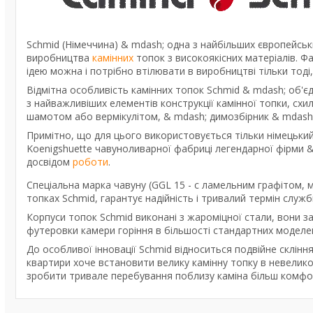
Schmid (Німеччина) & mdash; одна з найбільших європейськ
виробництва
камінних
топок з високоякісних матеріалів. 
ідею можна і потрібно втілювати в виробництві тільки тоді
Відмітна особливість камінних топок Schmid & mdash; об'єд
з найважливіших елементів конструкції камінної топки, сх
шамотом або вермікулітом, & mdash; димозбірник & mdash
Примітно, що для цього використовується тільки німецький
Koenigshuette чавуноливарної фабриці легендарної фірми &
досвідом
роботи
.
Спеціальна марка чавуну (GGL 15 - c ламельним графітом, 
топках Schmid, гарантує надійність і тривалий термін служби
Корпуси топок Schmid виконані з жароміцної стали, вони 
футеровки камери горіння в більшості стандартних модел
До особливої інновації Schmid відноситься подвійне склінн
квартири хоче встановити велику камінну топку в невелико
зробити тривале перебування поблизу каміна більш комфо