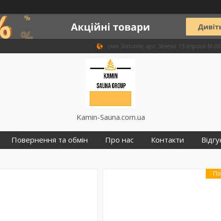
смт Запитів, вул. Зелена 15 (траса М-06 
Kamin-Sauna.com.ua
Повернення та обмін
Про нас
Контакти
Відгу
По