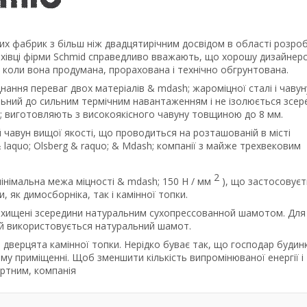
их фабрик з більш ніж двадцятирічним досвідом в області розроб
Фахівці фірми Schmid справедливо вважають, що хорошу дизайнер
, коли вона продумана, прорахована і технічно обгрунтована.
нання переваг двох матеріалів & mdash; жароміцної сталі і чавун
ильний до сильним термічним навантаженням і не ізолюється зсер
; виготовляють з високоякісного чавуну товщиною до 8 мм.
 чавун вищої якості, що проводиться на розташованій в місті
 laquo; Olsberg & raquo; & Mdash; компанії з майже трехвековим
2
мінімальна межа міцності & mdash; 150 Н / мм
), що застосовуєт
, як димосборніка, так і камінної топки.
захищені зсередини натуральним сухопрессованной шамотом. Для
ей використовується натуральний шамот.
я дверцята камінної топки. Нерідко буває так, що господар будин
му приміщенні. Щоб зменшити кількість випромінюваної енергії і
ртним, компанія