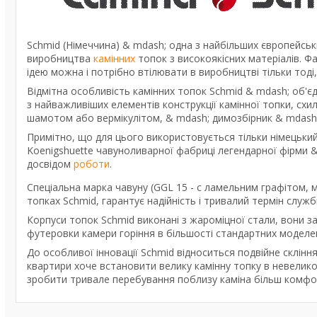
Schmid (Німеччина) & mdash; одна з найбільших європейськ
виробництва
камінних
топок з високоякісних матеріалів. 
ідею можна і потрібно втілювати в виробництві тільки тоді
Відмітна особливість камінних топок Schmid & mdash; об'єд
з найважливіших елементів конструкції камінної топки, сх
шамотом або вермікулітом, & mdash; димозбірник & mdash
Примітно, що для цього використовується тільки німецький
Koenigshuette чавуноливарної фабриці легендарної фірми &
досвідом
роботи
.
Спеціальна марка чавуну (GGL 15 - c ламельним графітом, 
топках Schmid, гарантує надійність і тривалий термін служби
Корпуси топок Schmid виконані з жароміцної стали, вони 
футеровки камери горіння в більшості стандартних модел
До особливої інновації Schmid відноситься подвійне склінн
квартири хоче встановити велику камінну топку в невелико
зробити тривале перебування поблизу каміна більш комфо