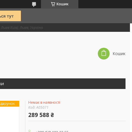
Кошик
Львів Київ), Львів, Україна
Кошик
ки
Немає в наявності
дарунок
Код:
А05071
289 588 ₴