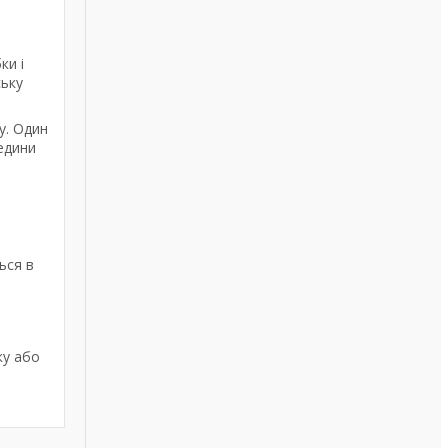
ки і
ську
у. Один
едини
ься в
ку або