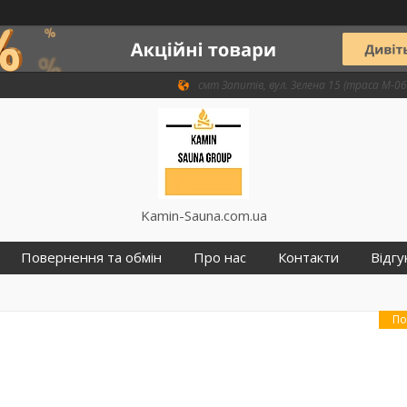
смт Запитів, вул. Зелена 15 (траса М-06 
Kamin-Sauna.com.ua
Повернення та обмін
Про нас
Контакти
Відгу
По