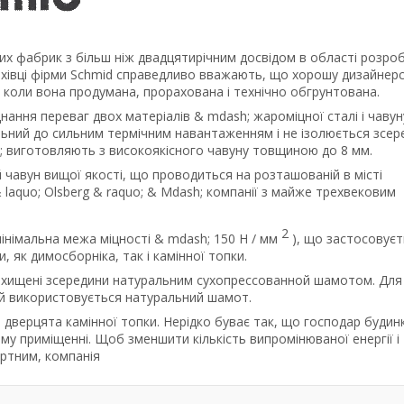
их фабрик з більш ніж двадцятирічним досвідом в області розроб
Фахівці фірми Schmid справедливо вважають, що хорошу дизайнер
, коли вона продумана, прорахована і технічно обгрунтована.
нання переваг двох матеріалів & mdash; жароміцної сталі і чавун
ильний до сильним термічним навантаженням і не ізолюється зсер
; виготовляють з високоякісного чавуну товщиною до 8 мм.
 чавун вищої якості, що проводиться на розташованій в місті
 laquo; Olsberg & raquo; & Mdash; компанії з майже трехвековим
2
мінімальна межа міцності & mdash; 150 Н / мм
), що застосовуєт
, як димосборніка, так і камінної топки.
захищені зсередини натуральним сухопрессованной шамотом. Для
ей використовується натуральний шамот.
я дверцята камінної топки. Нерідко буває так, що господар будин
му приміщенні. Щоб зменшити кількість випромінюваної енергії і
ртним, компанія