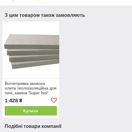
З цим товаром також замовляють
Вогнетривка захисна
плита теплоізоляційна для
печі, каміна Super Isol
1000/610/30 мм Суперізол
1 428
₴
21010028
Купити
Подібні товари компанії