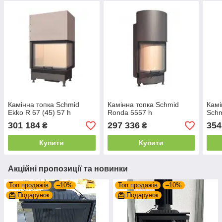
Камінна топка Schmid
Камінна топка Schmid
Камі
Ekko R 67 (45) 57 h
Ronda 5557 h
Schm
301 184
297 336
354
₴
₴
Купити
Купити
Акційні пропозиції та новинки
Топ продажів
–10%
Топ продажів
–10%
Подарунок
Подарунок