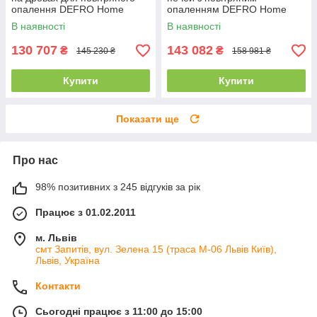
опалення DEFRO Home
опаленням DEFRO Home
INTRA SM G
INTRA SM G (чорний шамот)
В наявності
В наявності
з гільйотиною
130 707
143 082
₴
₴
145 230 ₴
158 981 ₴
Купити
Купити
Показати ще
Про нас
98% позитивних з 245 відгуків за рік
Працює з 01.02.2011
м. Львів
смт Запитів, вул. Зелена 15 (траса М-06 Львів Київ),
Львів, Україна
Контакти
Сьогодні працює з 11:00 до 15:00