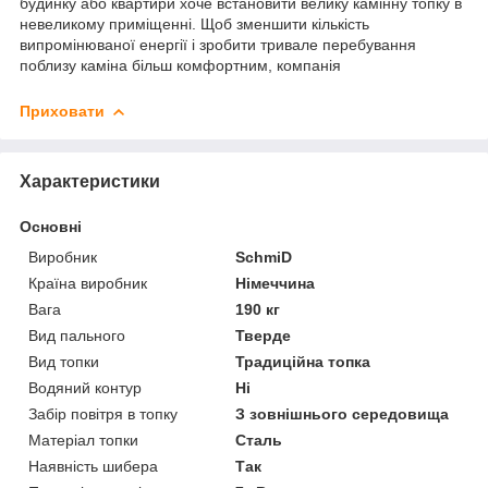
будинку або квартири хоче встановити велику камінну топку в
невеликому приміщенні. Щоб зменшити кількість
випромінюваної енергії і зробити тривале перебування
поблизу каміна більш комфортним, компанія
Приховати
Характеристики
Основні
Виробник
SchmiD
Країна виробник
Німеччина
Вага
190 кг
Вид пального
Тверде
Вид топки
Традиційна топка
Водяний контур
Ні
Забір повітря в топку
З зовнішнього середовища
Матеріал топки
Сталь
Наявність шибера
Так