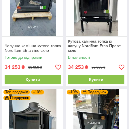
Кутова камінна топка із
Чавунна камінна кутова топка
чавуну Nordflam Etna Праве
Nordflam Etna ліве скло
скло
Готово до відправки
В наявності
34 253
34 253
₴
₴
38 059 ₴
38 059 ₴
Купити
Купити
Топ продажів
–10%
–10%
Подарунок
Подарунок