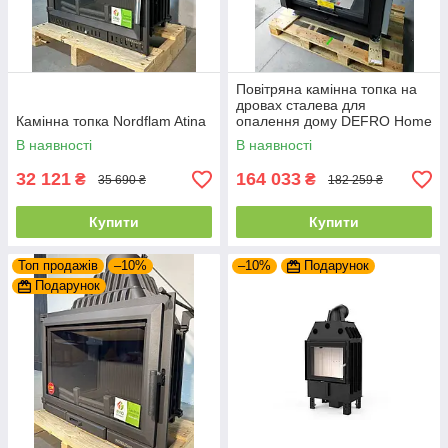
Повітряна камінна топка на
дровах сталева для
Камінна топка Nordflam Atina
опалення дому DEFRO Home
PORTAL ME G з підйомними
В наявності
В наявності
дверцятами
32 121
164 033
₴
₴
35 690 ₴
182 259 ₴
Купити
Купити
Топ продажів
–10%
–10%
Подарунок
Подарунок