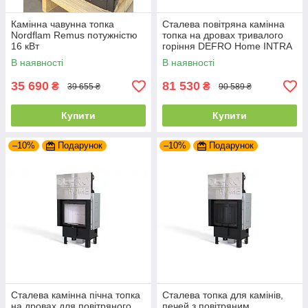
Камінна чавунна топка
Сталева повітряна камінна
Nordflam Remus потужністю
топка на дровах тривалого
16 кВт
горіння DEFRO Home INTRA
SM
В наявності
В наявності
35 690
81 530
₴
₴
39 655 ₴
90 589 ₴
Купити
Купити
–10%
Подарунок
–10%
Подарунок
Сталева камінна пічна топка
Сталева топка для камінів,
на дровах для повітряного
печей з повітряним