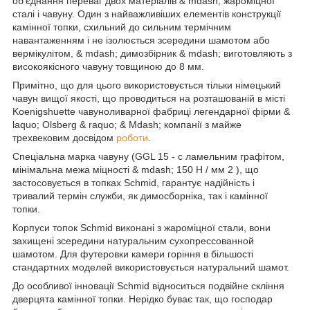
об'єднання переваг двох матеріалів & mdash; жароміцної
сталі і чавуну. Один з найважливіших елементів конструкції
камінної топки, схильний до сильним термічним
навантаженням і не ізолюється зсередини шамотом або
вермікулітом, & mdash; димозбірник & mdash; виготовляють з
високоякісного чавуну товщиною до 8 мм.
Примітно, що для цього використовується тільки німецький
чавун вищої якості, що проводиться на розташованій в місті
Koenigshuette чавуноливарної фабриці легендарної фірми &
laquo; Olsberg & raquo; & Mdash; компанії з майже
трехвековим досвідом
роботи
.
Спеціальна марка чавуну (GGL 15 - c ламельним графітом,
мінімальна межа міцності & mdash; 150 Н / мм
2
), що
застосовується в топках Schmid, гарантує надійність і
тривалий термін служби, як димосборніка, так і камінної
топки.
Корпуси топок Schmid виконані з жароміцної стали, вони
захищені зсередини натуральним сухопрессованной
шамотом. Для футеровки камери горіння в більшості
стандартних моделей використовується натуральний шамот.
До особливої інновації Schmid відноситься подвійне скління
дверцята камінної топки. Нерідко буває так, що господар