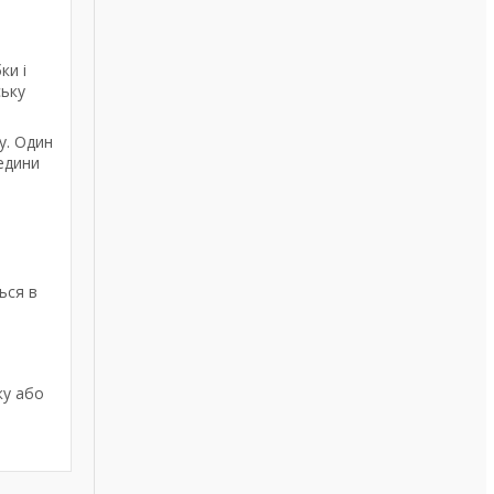
ки і
ську
у. Один
едини
ься в
ку або