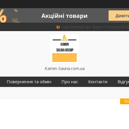
смт Запитів, вул. Зелена 15 (траса М-06 
Kamin-Sauna.com.ua
Повернення та обмін
Про нас
Контакти
Відгу
По