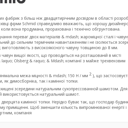
их фабрик з більш ніж двадцятирічним досвідом в області розроб
Фахівці фірми Schmid справедливо вважають, що хорошу дизайнер
, коли вона продумана, прорахована і технічно обгрунтована.
нання переваг двох матеріалів & mdash; жароміцної сталі і чавун
ильний до сильним термічним навантаженням і не ізолюється зсер
; виготовляють з високоякісного чавуну товщиною до 8 мм.
 чавун вищої якості, що проводиться на розташованій в місті
 laquo; Olsberg & raquo; & Mdash; компанії з майже трехвековим
2
мінімальна межа міцності & mdash; 150 Н / мм
), що застосовуєт
, як димосборніка, так і камінної топки.
захищені зсередини натуральним сухопрессованной шамотом. Для
ей використовується натуральний шамот.
я дверцята камінної топки. Нерідко буває так, що господар будин
му приміщенні. Щоб зменшити кількість випромінюваної енергії і
ртним, компанія