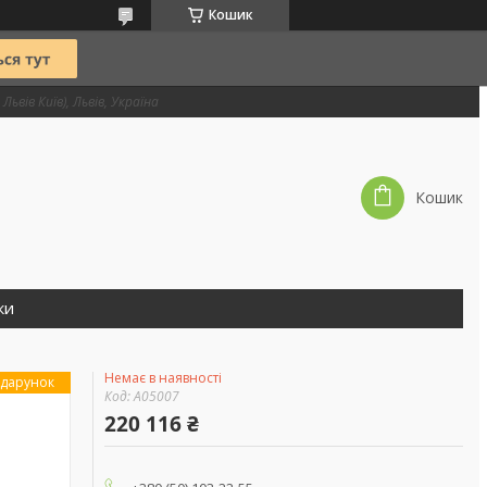
Кошик
Львів Київ), Львів, Україна
Кошик
ки
Немає в наявності
дарунок
Код:
А05007
220 116 ₴