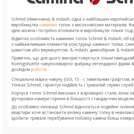
Schmid (Німеччина) & mdash; одна з найбільших європейськ
виробництва
камінних
топок з високоякісних матеріалів. 
ідею можна і потрібно втілювати в виробництві тільки тоді
Відмітна особливість камінних топок Schmid & mdash; об'єд
з найважливіших елементів конструкції камінної топки, сх
шамотом або вермікулітом, & mdash; димозбірник & mdash
Примітно, що для цього використовується тільки німецький
Koenigshuette чавуноливарної фабриці легендарної фірми &
досвідом
роботи
.
Спеціальна марка чавуну (GGL 15 - c ламельним графітом, 
топках Schmid, гарантує надійність і тривалий термін служби
Корпуси топок Schmid виконані з жароміцної стали, вони 
футеровки камери горіння в більшості стандартних модел
До особливої інновації Schmid відноситься подвійне склінн
квартири хоче встановити велику камінну топку в невелико
зробити тривале перебування поблизу каміна більш комфо